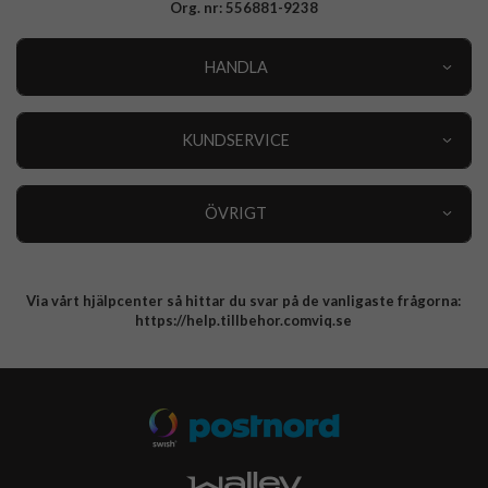
Org. nr: 556881-9238
HANDLA
Outlet
Nyheter
KUNDSERVICE
Varumärken
Kundservice
Specialkategorier
90 dagars öppet köp
ÖVRIGT
Köpevillkor
Om oss
Retur
Om cookies
Via vårt hjälpcenter så hittar du svar på de vanligaste frågorna:
Integritetspolicy
https://help.tillbehor.comviq.se