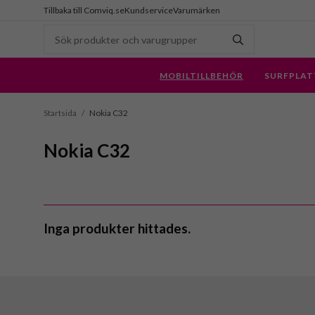
Tillbaka till Comviq.se
Kundservice
Varumärken
MOBILTILLBEHÖR
SURFPLAT
Startsida
/
Nokia C32
Nokia C32
Inga produkter hittades.