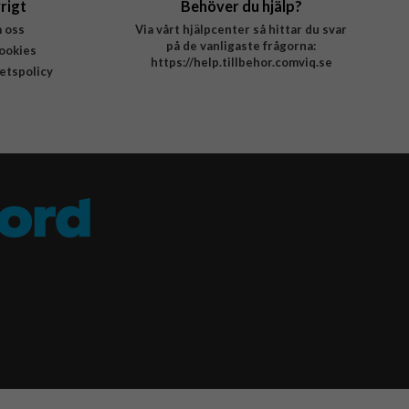
rigt
Behöver du hjälp?
 oss
Via vårt hjälpcenter så hittar du svar
på de vanligaste frågorna:
ookies
https://help.tillbehor.comviq.se
tetspolicy