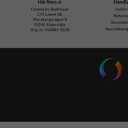
Här finns vi
Handl
Comviq by SkalHuset
Outlet
C/O Lowwi AB
Nyhete
Morabergsvägen 8
Varumärk
15242 Södertälje
Specialkate
Org. nr: 556881-9238