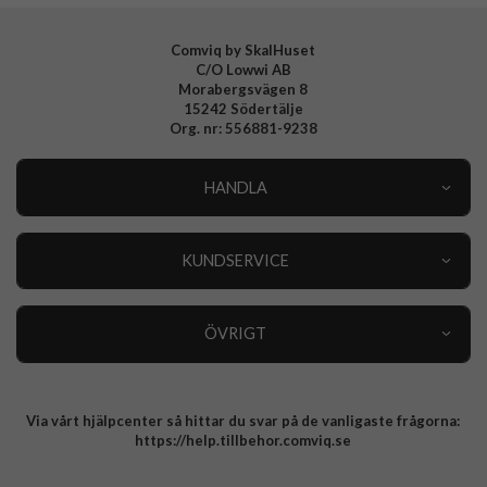
Comviq by SkalHuset
C/O Lowwi AB
Morabergsvägen 8
15242 Södertälje
Org. nr: 556881-9238
HANDLA
Outlet
Nyheter
KUNDSERVICE
Varumärken
Kundservice
Specialkategorier
90 dagars öppet köp
ÖVRIGT
Köpevillkor
Om oss
Retur
Om cookies
Via vårt hjälpcenter så hittar du svar på de vanligaste frågorna:
Integritetspolicy
https://help.tillbehor.comviq.se