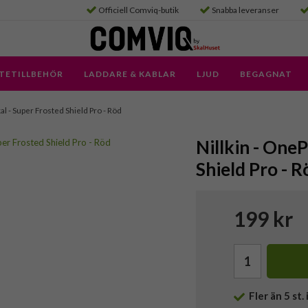
Officiell Comviq-butik
Snabba leveranser
TETILLBEHÖR
LADDARE & KABLAR
LJUD
BEGAGNAT
al - Super Frosted Shield Pro - Röd
Nillkin - OneP
Shield Pro - R
199 kr
Fler än 5 st. 