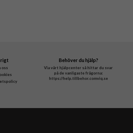
rigt
Behöver du hjälp?
 oss
Via vårt hjälpcenter så hittar du svar
på de vanligaste frågorna:
ookies
https://help.tillbehor.comviq.se
tetspolicy