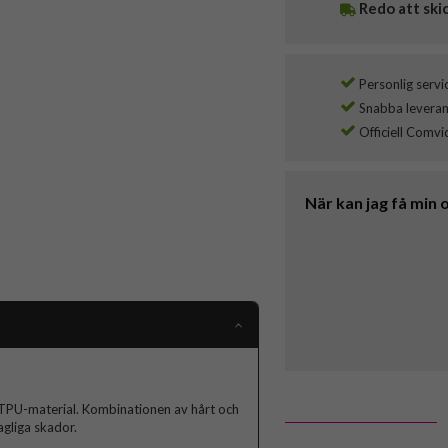
Redo att ski
Personlig servi
Snabba leverans
Officiell Comvi
När kan jag få min 
ch TPU-material. Kombinationen av hårt och
agliga skador.