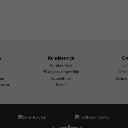
a
Kundservice
Öv
Kundservice
Om
r
90 dagars öppet köp
Om c
en
Köpevillkor
Integri
gorier
Retur