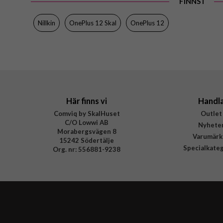
FINNS I
Nillkin
OnePlus 12 Skal
OnePlus 12
Här finns vi
Handl
Comviq by SkalHuset
Outlet
C/O Lowwi AB
Nyhete
Morabergsvägen 8
Varumärk
15242 Södertälje
Specialkate
Org. nr: 556881-9238