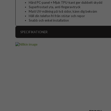
Hård PC-panel + Mjuk TPU-kant ger dubbelt skydd
Superfrostad yta, anti-fingeravtryck
Matt UV-målning på två sidor, känn dig bekväm
Håll din telefon fri från stötar och repor
Snabb och enkel installation
SPECIFIKATIONER
Artikelnummer
Passar till
Produkttyp
Egenskaper
Greppvänli
Färg
Material
Varumärke