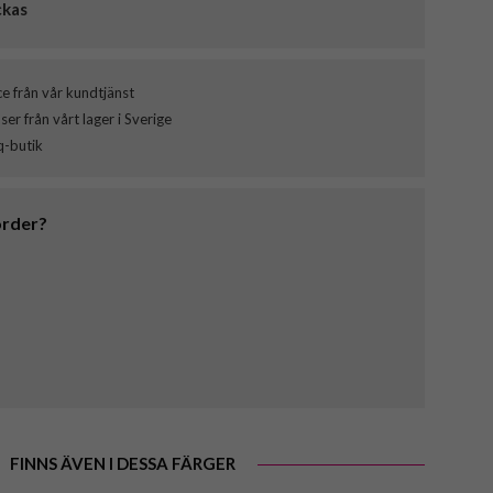
ckas
ce från vår kundtjänst
er från vårt lager i Sverige
q-butik
order?
FINNS ÄVEN I DESSA FÄRGER