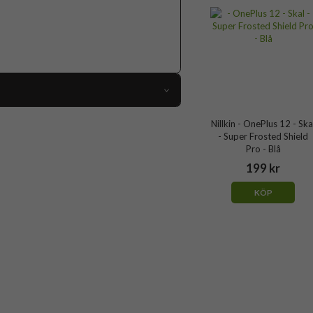
99593
Nillkin - OnePlus 12 - Ska
- Super Frosted Shield
OnePlus 12
Pro - Blå
Skal
199 kr
g, Slimmad, Trådlös laddning-kompatibel
KÖP
Röd
Hårdplast (PC), Mjukplast (TPU)
Nillkin