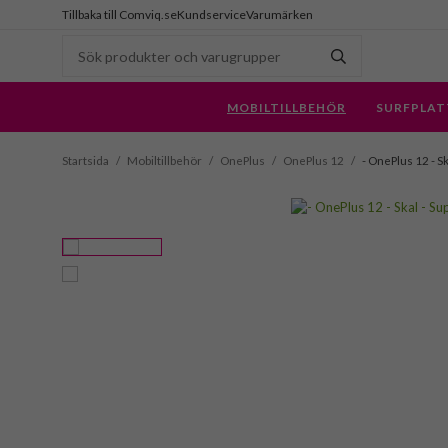
Tillbaka till Comviq.se
Kundservice
Varumärken
MOBILTILLBEHÖR
SURFPLAT
Startsida
/
Mobiltillbehör
/
OnePlus
/
OnePlus 12
/
- OnePlus 12 - Sk