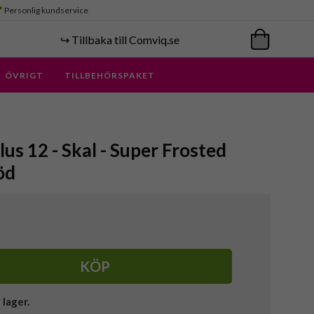
Personlig kundservice
↪️ Tillbaka till Comviq.se
ÖVRIGT
TILLBEHÖRSPAKET
lus 12 - Skal - Super Frosted
öd
KÖP
i lager.