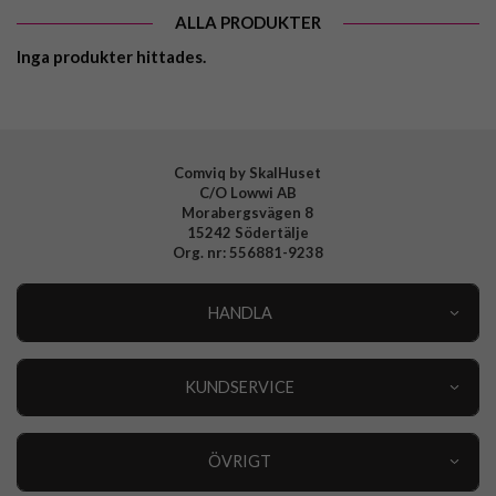
ALLA PRODUKTER
Inga produkter hittades.
Comviq by SkalHuset
C/O Lowwi AB
Morabergsvägen 8
15242 Södertälje
Org. nr: 556881-9238
HANDLA
Outlet
Nyheter
KUNDSERVICE
Varumärken
Kundservice
Specialkategorier
90 dagars öppet köp
ÖVRIGT
Köpevillkor