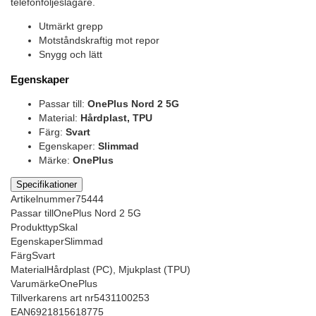
telefonföljeslagare.
Utmärkt grepp
Motståndskraftig mot repor
Snygg och lätt
Egenskaper
Passar till:
OnePlus Nord 2 5G
Material:
Hårdplast, TPU
Färg:
Svart
Egenskaper:
Slimmad
Märke:
OnePlus
Specifikationer
Artikelnummer
75444
Passar till
OnePlus Nord 2 5G
Produkttyp
Skal
Egenskaper
Slimmad
Färg
Svart
Material
Hårdplast (PC), Mjukplast (TPU)
Varumärke
OnePlus
Tillverkarens art nr
5431100253
EAN
6921815618775