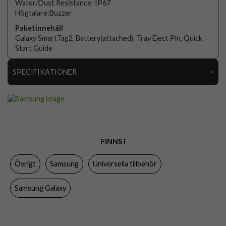
Water/Dust Resistance: IP67
Högtalare:Buzzer
Paketinnehåll
Galaxy SmartTag2, Battery(attached), Tray Eject Pin, Quick
Start Guide
SPECIFIKATIONER
Artikelnummer
93796
Produkttyp
Tracker
Egenskaper
Trådlös
FINNS I
Färg
Svart
Övrigt
Samsung
Universella tillbehör
Material
Plast
Varumärke
Samsung
Samsung Galaxy
Tillverkarens art nr
EI-T5600BBEGEU
EAN
8806095039893