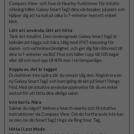
Compass View- och Search Nearby-funktioner för intuitiv
sökning håller Galaxy SmartTag2 dina värdesaker på plats och
hjälper dig att ha koll på olika IoT-enheter med ett enkelt
klick.
Lätt att använda, lätt att hitta
Tänk det intuitivt. Den omdesignade Galaxy SmartTag2 är
bekväm att tagga och bära, tålig med IP67-klassning för
damm- och vattenbeständighet, och ger dig fjärråtkomst till
dina IoT-enheter via BLE Find och håller i upp till 500 dagar
eller till och med upp till 40% mer i strömsparläge.
Koppla av, det är taggat
Du behöver inte spåra där du senast såg den. Registrera en
ny Galaxy SmartTag2 och kom igång direkt på SmartThings
Find. Med sin intuitiva användarupplevelse får du en enkel
metod för att hitta dina viktiga saker.
Inte borta. Nära
Saknar du något? Aktivera Search nearby och få intuitiva
instruktioner via Compass View. Om du fortfarande inte kan
se den, be din SmartTag2 ringa via Ring Your Tag.
Hitta i Lost Mode