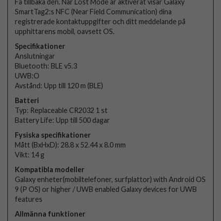
Få tillbaka den. När Lost Mode är aktiverat visar Galaxy
SmartTag2:s NFC (Near Field Communication) dina
registrerade kontaktuppgifter och ditt meddelande på
upphittarens mobil, oavsett OS.
Specifikationer
Anslutningar
Bluetooth: BLE v5.3
UWB:O
Avstånd: Upp till 120 m (BLE)
Batteri
Typ: Replaceable CR2032 1 st
Battery Life: Upp till 500 dagar
Fysiska specifikationer
Mått (BxHxD): 28.8 x 52.44 x 8.0 mm
Vikt: 14 g
Kompatibla modeller
Galaxy enheter(mobiltelefoner, surfplattor) with Android OS
9 (P OS) or higher / UWB enabled Galaxy devices for UWB
features
Allmänna funktioner