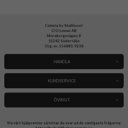
Comviq by SkalHuset
C/O Lowwi AB
Morabergsvägen 8
15242 Södertälje
Org. nr: 556881-9238
HANDLA
Outlet
Nyheter
KUNDSERVICE
Varumärken
Kundservice
Specialkategorier
90 dagars öppet köp
ÖVRIGT
Köpevillkor
Om oss
Retur
Om cookies
Via vårt hjälpcenter så hittar du svar på de vanligaste frågorna:
Integritetspolicy
https://help.tillbehor.comviq.se