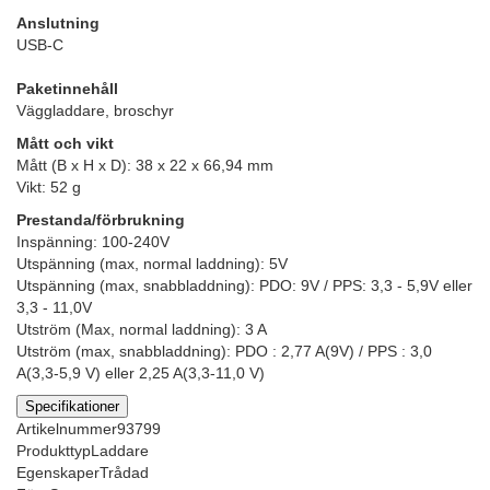
Anslutning
USB-C
Paketinnehåll
Väggladdare, broschyr
Mått och vikt
Mått (B x H x D): 38 x 22 x 66,94 mm
Vikt: 52 g
Prestanda/förbrukning
Inspänning: 100-240V
Utspänning (max, normal laddning): 5V
Utspänning (max, snabbladdning): PDO: 9V / PPS: 3,3 - 5,9V eller
3,3 - 11,0V
Utström (Max, normal laddning): 3 A
Utström (max, snabbladdning): PDO : 2,77 A(9V) / PPS : 3,0
A(3,3-5,9 V) eller 2,25 A(3,3-11,0 V)
Specifikationer
Artikelnummer
93799
Produkttyp
Laddare
Egenskaper
Trådad