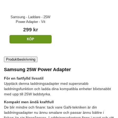
Samsung - Laddare - 25W
Power Adapter - Vit
299 kr
KÖP
Produktbeskrivning
Samsung 25W Power Adapter
För en fartfylld livsstil
Upptäck denna laddningsadapter med supersnabb
laddningsfunktion och ladda dina kompatibla enheter blixtsnabbt
med upp till 25W laddstyrka.
Kompakt men ändå kraftfull
De blir mindre och finare: tack vare GaN-tekniken är din
laddningsadapter nu ännu smalare och passar ännu bättre i
fickan än sin föregångare. Laddningsadaptern finns i svart och vitt