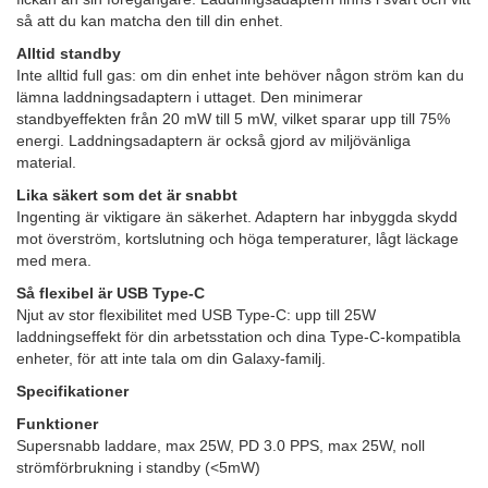
så att du kan matcha den till din enhet.
Alltid standby
Inte alltid full gas: om din enhet inte behöver någon ström kan du
lämna laddningsadaptern i uttaget. Den minimerar
standbyeffekten från 20 mW till 5 mW, vilket sparar upp till 75%
energi. Laddningsadaptern är också gjord av miljövänliga
material.
Lika säkert som det är snabbt
Ingenting är viktigare än säkerhet. Adaptern har inbyggda skydd
mot överström, kortslutning och höga temperaturer, lågt läckage
med mera.
Så flexibel är USB Type-C
Njut av stor flexibilitet med USB Type-C: upp till 25W
laddningseffekt för din arbetsstation och dina Type-C-kompatibla
enheter, för att inte tala om din Galaxy-familj.
Specifikationer
Funktioner
Supersnabb laddare, max 25W, PD 3.0 PPS, max 25W, noll
strömförbrukning i standby (<5mW)