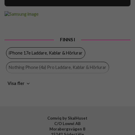
Artikelnummer
93797
Produkttyp
Kabel, Laddare
Egenskaper
Trådad
FINNS I
Färg
Svart
iPhone 17e Laddare, Kablar & Hörlurar
Material
Plast
Varumärke
Samsung
Nothing Phone (4a) Pro Laddare, Kablar & Hörlurar
Tillverkarens art nr
EP-T2510XBEGEU
Nothing Phone (4a) Laddare, Kablar & Hörlurar
Visa fler
EAN
8806094912029
OnePlus Nord CE5 Laddare, Kablar & Hörlurar
OnePlus Nord 5 Laddare, Kablar & Hörlurar
Comviq by SkalHuset
C/O Lowwi AB
Nothing Phone 3 Laddare, Kablar & Hörlurar
Morabergsvägen 8
15242 Södertälje