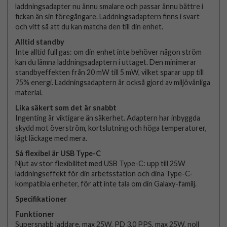
laddningsadapter nu ännu smalare och passar ännu bättre i
fickan än sin föregångare. Laddningsadaptern finns i svart
och vitt så att du kan matcha den till din enhet.
Alltid standby
Inte alltid full gas: om din enhet inte behöver någon ström
kan du lämna laddningsadaptern i uttaget. Den minimerar
standbyeffekten från 20 mW till 5 mW, vilket sparar upp till
75% energi. Laddningsadaptern är också gjord av miljövänliga
material.
Lika säkert som det är snabbt
Ingenting är viktigare än säkerhet. Adaptern har inbyggda
skydd mot överström, kortslutning och höga temperaturer,
lågt läckage med mera.
Så flexibel är USB Type-C
Njut av stor flexibilitet med USB Type-C: upp till 25W
laddningseffekt för din arbetsstation och dina Type-C-
kompatibla enheter, för att inte tala om din Galaxy-familj.
Specifikationer
Funktioner
Supersnabb laddare, max 25W, PD 3.0 PPS, max 25W, noll