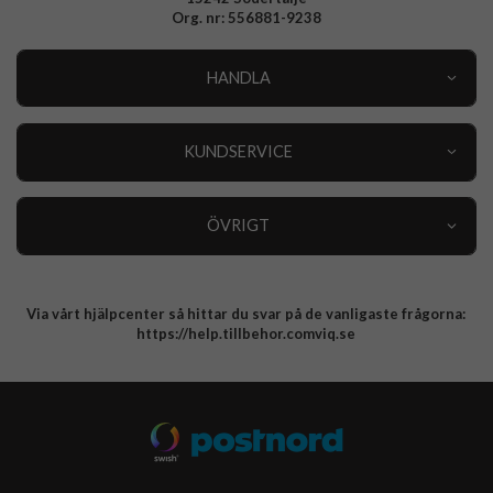
Samsung Galaxy A57 Laddare, Kablar & Hörlurar
Org. nr: 556881-9238
Samsung Galaxy A37 Laddare, Kablar & Hörlurar
HANDLA
Outlet
Samsung Galaxy A27 Laddare, Kablar & Hörlurar
Nyheter
KUNDSERVICE
Varumärken
OnePlus 15R Laddare, Kablar & Hörlurar
Kundservice
Specialkategorier
90 dagars öppet köp
ÖVRIGT
Köpevillkor
Om oss
Retur
Om cookies
Via vårt hjälpcenter så hittar du svar på de vanligaste frågorna:
Integritetspolicy
https://help.tillbehor.comviq.se