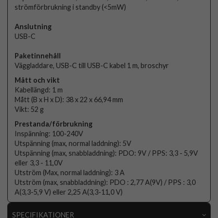
strömförbrukning i standby (<5mW)
Anslutning
USB-C
Paketinnehåll
Väggladdare, USB-C till USB-C kabel 1 m, broschyr
Mått och vikt
Kabellängd: 1 m
Mått (B x H x D): 38 x 22 x 66,94 mm
Vikt: 52 g
Prestanda/förbrukning
Inspänning: 100-240V
Utspänning (max, normal laddning): 5V
Utspänning (max, snabbladdning): PDO: 9V / PPS: 3,3 - 5,9V
eller 3,3 - 11,0V
Utström (Max, normal laddning): 3 A
Utström (max, snabbladdning): PDO : 2,77 A(9V) / PPS : 3,0
A(3,3-5,9 V) eller 2,25 A(3,3-11,0 V)
SPECIFIKATIONER