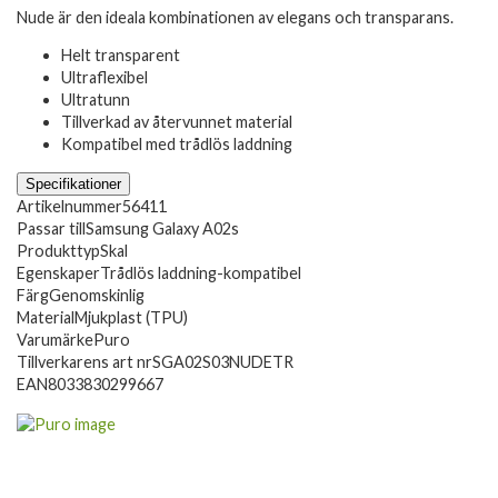
Nude är den ideala kombinationen av elegans och transparans.
Helt transparent
Ultraflexibel
Ultratunn
Tillverkad av återvunnet material
Kompatibel med trådlös laddning
Specifikationer
Artikelnummer
56411
Passar till
Samsung Galaxy A02s
Produkttyp
Skal
Egenskaper
Trådlös laddning-kompatibel
Färg
Genomskinlig
Material
Mjukplast (TPU)
Varumärke
Puro
Tillverkarens art nr
SGA02S03NUDETR
EAN
8033830299667