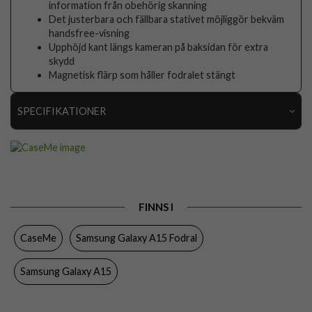
information från obehörig skanning
Det justerbara och fällbara stativet möjliggör bekväm
handsfree-visning
Upphöjd kant längs kameran på baksidan för extra
skydd
Magnetisk flärp som håller fodralet stängt
SPECIFIKATIONER
Artikelnummer
100784
Passar till
Samsung Galaxy A15
Produkttyp
Fodral
FINNS I
Egenskaper
Kortfack, RFID-skydd, Stativfunktion
CaseMe
Samsung Galaxy A15 Fodral
Färg
Svart
Material
Konstläder
Samsung Galaxy A15
Varumärke
CaseMe