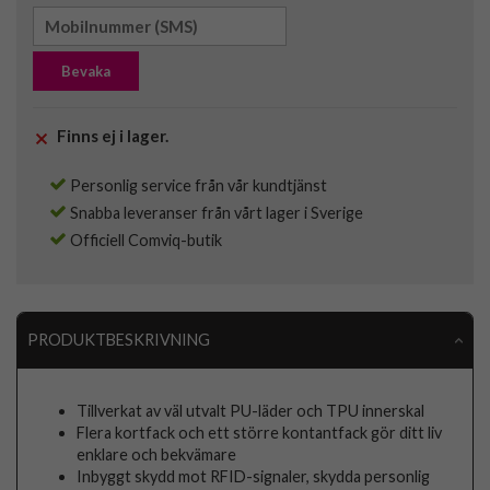
Bevaka
Finns ej i lager.
Personlig service från vår kundtjänst
Snabba leveranser från vårt lager i Sverige
Officiell Comviq-butik
PRODUKTBESKRIVNING
Tillverkat av väl utvalt PU-läder och TPU innerskal
Flera kortfack och ett större kontantfack gör ditt liv
enklare och bekvämare
Inbyggt skydd mot RFID-signaler, skydda personlig