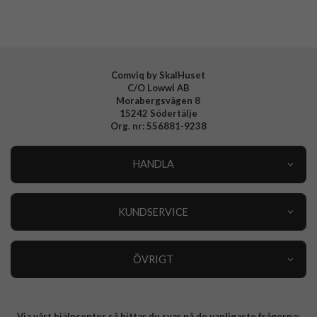
Comviq by SkalHuset
C/O Lowwi AB
Morabergsvägen 8
15242 Södertälje
Org. nr: 556881-9238
HANDLA
Outlet
Nyheter
KUNDSERVICE
Varumärken
Kundservice
Specialkategorier
90 dagars öppet köp
ÖVRIGT
Köpevillkor
Om oss
Retur
Om cookies
Via vårt hjälpcenter så hittar du svar på de vanligaste frågorna:
Integritetspolicy