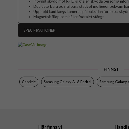
Inbyggt skydd mot RFID-signaler, skydda personlig infor
Det justerbara och fällbara stativet möjliggör bekväm ha
Upphöjd kant längs kameran på baksidan för extra skyd
Magnetisk flärp som håller fodralet stängt
SPECIFIKATIONER
Artikelnummer
Passar till
Produkttyp
FINNS I
Egenskaper
Färg
CaseMe
Samsung Galaxy A16 Fodral
Samsung Galaxy
Material
Varumärke
Här finns vi
Handl