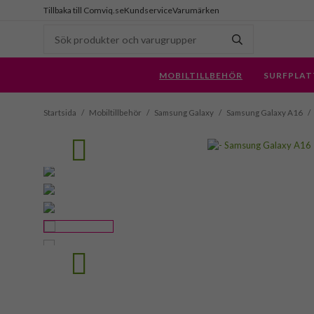
Tillbaka till Comviq.se
Kundservice
Varumärken
MOBILTILLBEHÖR
SURFPLAT
Startsida
/
Mobiltillbehör
/
Samsung Galaxy
/
Samsung Galaxy A16
/