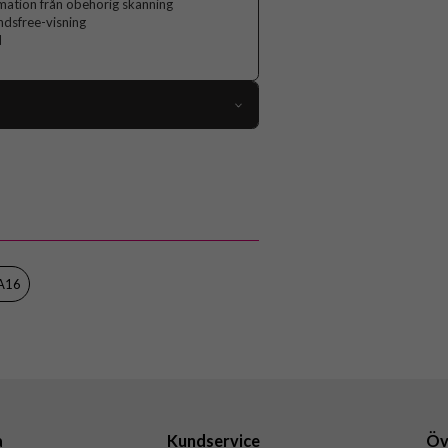
mation från obehörig skanning
ndsfree-visning
d
104850
Samsung Galaxy A16
Fodral
Kortfack, RFID-skydd, Stativfunktion
Brun
 A16
Konstläder, Mjukplast (TPU)
CaseMe
a
Kundservice
Öv