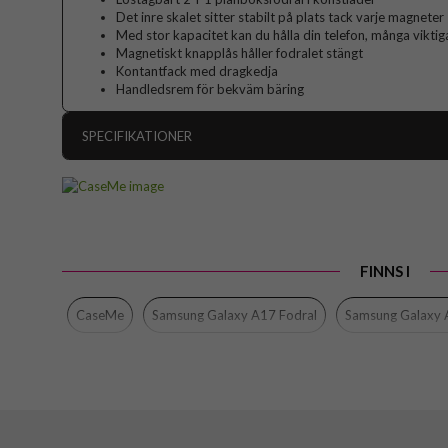
Det inre skalet sitter stabilt på plats tack varje magneter
Med stor kapacitet kan du hålla din telefon, många vikti
Magnetiskt knapplås håller fodralet stängt
Kontantfack med dragkedja
Handledsrem för bekväm bäring
SPECIFIKATIONER
Artikelnummer
Passar till
Produkttyp
FINNS I
Egenskaper
Dragk
Färg
CaseMe
Samsung Galaxy A17 Fodral
Samsung Galaxy
Material
Varumärke