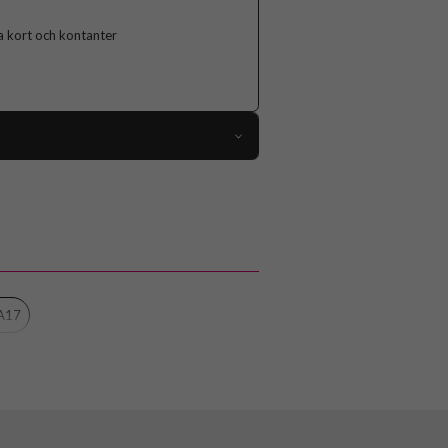
ga kort och kontanter
110489
Samsung Galaxy A17
Fodral
edja, Handrem, Kortfack, Löstagbart skal
Röd
 A17
Konstläder, Mjukplast (TPU)
CaseMe