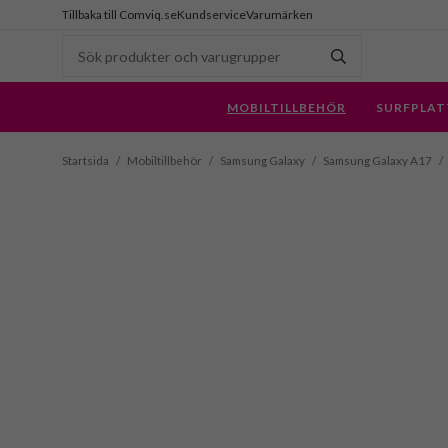
Tillbaka till Comviq.se
Kundservice
Varumärken
MOBILTILLBEHÖR
SURFPLAT
Startsida
/
Mobiltillbehör
/
Samsung Galaxy
/
Samsung Galaxy A17
/