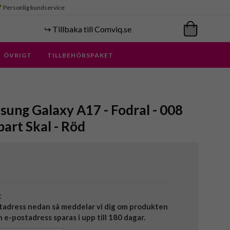
Personlig kundservice
↪️ Tillbaka till Comviq.se
ÖVRIGT
TILLBEHÖRSPAKET
ung Galaxy A17 - Fodral - 008
bart Skal - Röd
t
tadress nedan så meddelar vi dig om produkten
in e-postadress sparas i upp till 180 dagar.