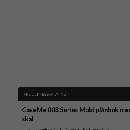
PRODUKTBESKRIVNING
CaseMe 008 Series Mobilplånbok med
skal
Löstagbart 2-i-1 plånboksfodral i konstläder