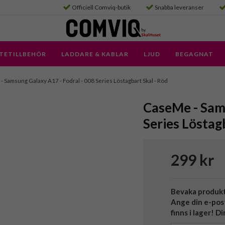
Officiell Comviq-butik
Snabba leveranser
TETILLBEHÖR
LADDARE & KABLAR
LJUD
BEGAGNAT
- Samsung Galaxy A17 - Fodral - 008 Series Löstagbart Skal - Röd
CaseMe - Sams
Series Löstag
299 kr
Bevaka produk
Ange din e-pos
finns i lager! D