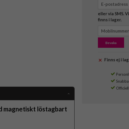
eller via SMS. 
finns i lager.
Bevaka
Finns ej i lag
Personli
Snabba l
Officiel
 magnetiskt löstagbart