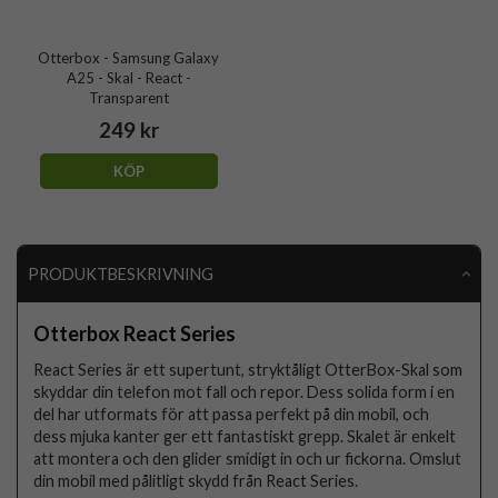
Otterbox - Samsung Galaxy
A25 - Skal - React -
Transparent
249 kr
KÖP
PRODUKTBESKRIVNING
Otterbox React Series
React Series är ett supertunt, stryktåligt OtterBox-Skal som
skyddar din telefon mot fall och repor. Dess solida form i en
del har utformats för att passa perfekt på din mobil, och
dess mjuka kanter ger ett fantastiskt grepp. Skalet är enkelt
att montera och den glider smidigt in och ur fickorna. Omslut
din mobil med pålitligt skydd från React Series.