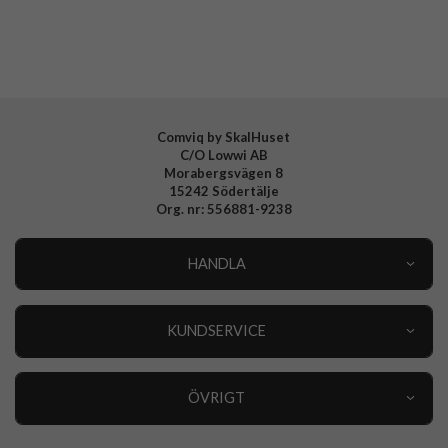
Tillverkarens art nr
77-94113
EAN
840304745227
Comviq by SkalHuset
C/O Lowwi AB
Morabergsvägen 8
15242 Södertälje
Org. nr: 556881-9238
HANDLA
Outlet
Nyheter
KUNDSERVICE
Varumärken
Kundservice
Specialkategorier
90 dagars öppet köp
ÖVRIGT
Köpevillkor
Om oss
Retur