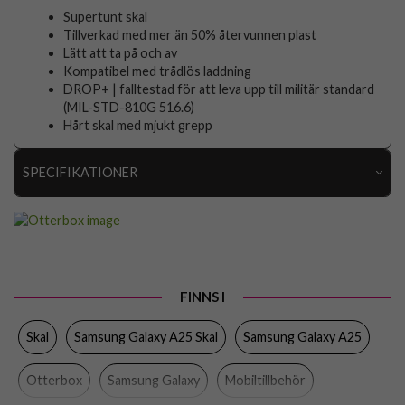
Supertunt skal
Tillverkad med mer än 50% återvunnen plast
Lätt att ta på och av
Kompatibel med trådlös laddning
DROP+ | falltestad för att leva upp till militär standard
(MIL-STD-810G 516.6)
Hårt skal med mjukt grepp
SPECIFIKATIONER
Artikelnummer
97742
Passar till
Samsung Galaxy A25
Produkttyp
Skal
FINNS I
Egenskaper
Stöttålig
Skal
Samsung Galaxy A25 Skal
Samsung Galaxy A25
Färg
Svart
Material
Hårdplast (PC), Mjukplast (TPU)
Otterbox
Samsung Galaxy
Mobiltillbehör
Varumärke
Otterbox