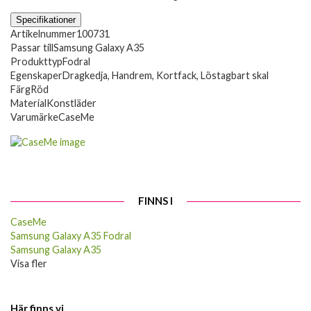
Specifikationer
Artikelnummer
100731
Passar till
Samsung Galaxy A35
Produkttyp
Fodral
Egenskaper
Dragkedja, Handrem, Kortfack, Löstagbart skal
Färg
Röd
Material
Konstläder
Varumärke
CaseMe
FINNS I
CaseMe
Samsung Galaxy A35 Fodral
Samsung Galaxy A35
Visa fler
Här finns vi