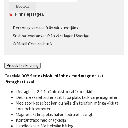
Bevaka
Finns ej i lager.
Personlig service från vår kundtjänst
Snabba leveranser från vårt lager i Sverige
Officiell Comviq-butik
Produktbeskrivning
CaseMe 008 Series Mobilplånbok med magnetiskt
löstagbart skal
Löstagbart 2-i-1 plånboksfodral i konstläder
Det inre skalet sitter stabilt på plats tack varje magneter
Med stor kapacitet kan du hålla din telefon, många viktiga
kort och kontanter
Magnetiskt knapplås håller fodralet stängt
Kontantfack med dragkedja
Handledsrem för bekväm bäring