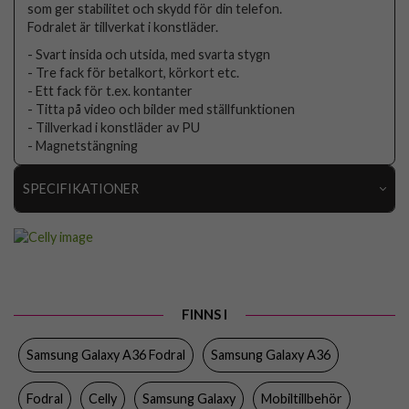
som ger stabilitet och skydd för din telefon.
Fodralet är tillverkat i konstläder.
- Svart insida och utsida, med svarta stygn
- Tre fack för betalkort, körkort etc.
- Ett fack för t.ex. kontanter
- Titta på video och bilder med ställfunktionen
- Tillverkad i konstläder av PU
- Magnetstängning
SPECIFIKATIONER
Artikelnummer
105874
Passar till
Samsung Galaxy A36
Produkttyp
Fodral
FINNS I
Egenskaper
Kortfack, Stativfunktion
Samsung Galaxy A36 Fodral
Samsung Galaxy A36
Färg
Svart
Material
Konstläder, Mjukplast (TPU)
Fodral
Celly
Samsung Galaxy
Mobiltillbehör