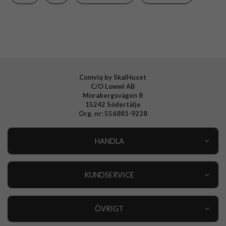
Varumärke
Celly
Tillverkarens art nr
WALLY1118
EAN
8021735217589
Comviq by SkalHuset
C/O Lowwi AB
Morabergsvägen 8
15242 Södertälje
Org. nr: 556881-9238
HANDLA
Outlet
Nyheter
KUNDSERVICE
Varumärken
Kundservice
Specialkategorier
90 dagars öppet köp
ÖVRIGT
Köpevillkor