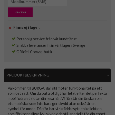
Bevaka
Finns ej i lager.
Personlig service från vår kundtjänst
Snabba leveranser från vårt lager i Sverige
Officiell Comviq-butik
PRODUKTBESKRIVNING
Välkommen till BURGA, där stil möter funktionalitet på ett
sömlöst sätt. Om du outtröttligt har letat efter det perfekta
mobilfodralet slutar din resa här. Vi förstår din önskan om
ett mobilskal som inte bara ger skydd utan också är en
symbol för mode. Därför har vi skräddarsytt en kollektion
som förkroppsligar lyx, skydd och stil, speciellt för din enhet.