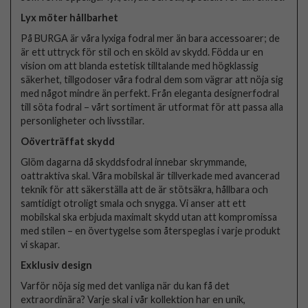
Lyx möter hållbarhet
På BURGA är våra lyxiga fodral mer än bara accessoarer; de
är ett uttryck för stil och en sköld av skydd. Födda ur en
vision om att blanda estetisk tilltalande med högklassig
säkerhet, tillgodoser våra fodral dem som vägrar att nöja sig
med något mindre än perfekt. Från eleganta designerfodral
till söta fodral – vårt sortiment är utformat för att passa alla
personligheter och livsstilar.
Oöverträffat skydd
Glöm dagarna då skyddsfodral innebar skrymmande,
oattraktiva skal. Våra mobilskal är tillverkade med avancerad
teknik för att säkerställa att de är stötsäkra, hållbara och
samtidigt otroligt smala och snygga. Vi anser att ett
mobilskal ska erbjuda maximalt skydd utan att kompromissa
med stilen – en övertygelse som återspeglas i varje produkt
vi skapar.
Exklusiv design
Varför nöja sig med det vanliga när du kan få det
extraordinära? Varje skal i vår kollektion har en unik,