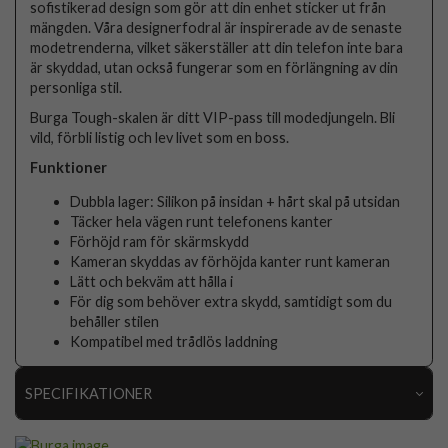
sofistikerad design som gör att din enhet sticker ut från
mängden. Våra designerfodral är inspirerade av de senaste
modetrenderna, vilket säkerställer att din telefon inte bara
är skyddad, utan också fungerar som en förlängning av din
personliga stil.
Burga Tough-skalen är ditt VIP-pass till modedjungeln. Bli
vild, förbli listig och lev livet som en boss.
Funktioner
Dubbla lager: Silikon på insidan + hårt skal på utsidan
Täcker hela vägen runt telefonens kanter
Förhöjd ram för skärmskydd
Kameran skyddas av förhöjda kanter runt kameran
Lätt och bekväm att hålla i
För dig som behöver extra skydd, samtidigt som du
behåller stilen
Kompatibel med trådlös laddning
SPECIFIKATIONER
Artikelnummer
118834