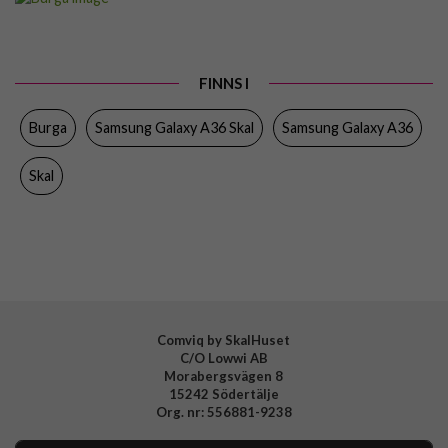
Passar till
Samsung Galaxy A36
Produkttyp
Skal
FINNS I
Färg
Flerfärgad
Burga
Samsung Galaxy A36 Skal
Samsung Galaxy A36
Material
Hårdplast (PC), Mjukplast (TPU)
Varumärke
Burga
Skal
Tillverkarens art nr
112070
EAN
4772241120705
Comviq by SkalHuset
C/O Lowwi AB
Morabergsvägen 8
15242 Södertälje
Org. nr: 556881-9238