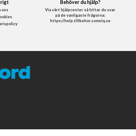
rigt
Behöver du hjälp?
 oss
Via vårt hjälpcenter så hittar du svar
på de vanligaste frågorna:
ookies
https://help.tillbehor.comviq.se
tetspolicy