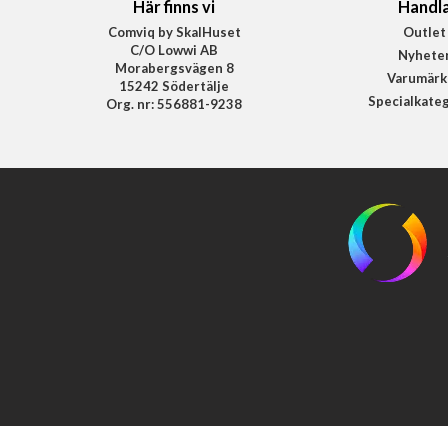
Här finns vi
Handl
Comviq by SkalHuset
Outlet
C/O Lowwi AB
Nyhete
Morabergsvägen 8
Varumärk
15242 Södertälje
Specialkate
Org. nr: 556881-9238