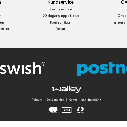
a
Kundservice
Öv
Kundservice
Om
r
90 dagars öppet köp
Om c
en
Köpevillkor
Integri
gorier
Retur