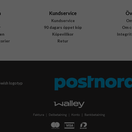
a
Kundservice
Öv
Kundservice
Om
r
90 dagars öppet köp
Om c
en
Köpevillkor
Integri
gorier
Retur