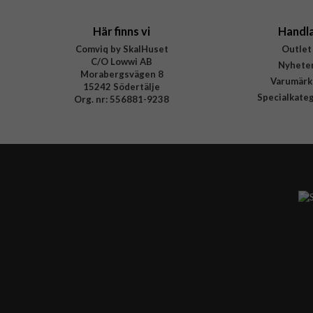
Här finns vi
Handl
Comviq by SkalHuset
Outlet
C/O Lowwi AB
Nyhete
Morabergsvägen 8
Varumärk
15242 Södertälje
Specialkate
Org. nr: 556881-9238