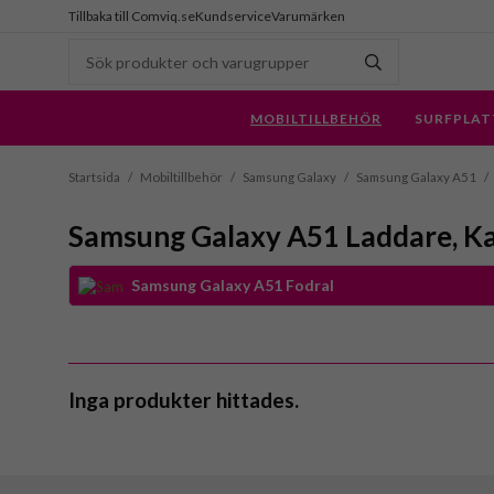
Tillbaka till Comviq.se
Kundservice
Varumärken
MOBILTILLBEHÖR
SURFPLAT
Startsida
/
Mobiltillbehör
/
Samsung Galaxy
/
Samsung Galaxy A51
/
Samsung Galaxy A51 Laddare, Ka
Samsung Galaxy A51 Fodral
Inga produkter hittades.