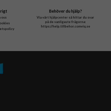
rigt
Behöver du hjälp?
 oss
Via vårt hjälpcenter så hittar du svar
på de vanligaste frågorna:
ookies
https://help.tillbehor.comviq.se
tetspolicy