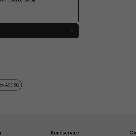
ga kort och kontanter
73646
Samsung Galaxy A53 5G
Fodral
rtfack, Löstagbart skal, Magnetstängning
Svart
axy A53 5G
Mjukplast (TPU), Splittläder
CaseMe
a
Kundservice
Öv