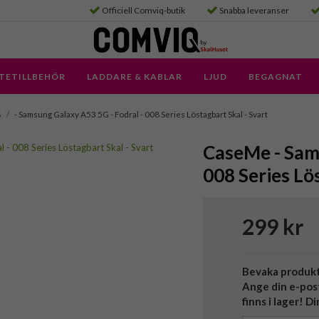
Officiell Comviq-butik
Snabba leveranser
TETILLBEHÖR
LADDARE & KABLAR
LJUD
BEGAGNAT
G
/
- Samsung Galaxy A53 5G - Fodral - 008 Series Löstagbart Skal - Svart
CaseMe - Sams
008 Series Lö
299 kr
Bevaka produk
Ange din e-pos
finns i lager! D