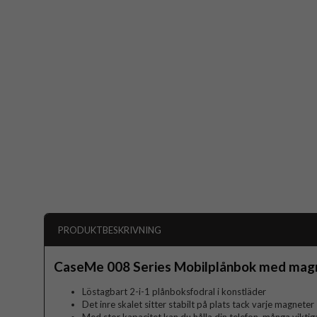
PRODUKTBESKRIVNING
CaseMe 008 Series Mobilplånbok med magne
Löstagbart 2-i-1 plånboksfodral i konstläder
Det inre skalet sitter stabilt på plats tack varje magneter