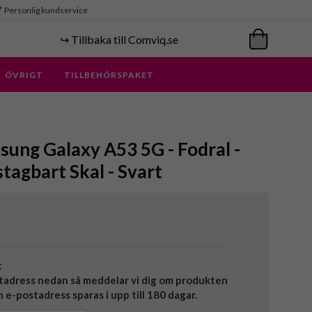
Personlig kundservice
↪️ Tillbaka till Comviq.se
ÖVRIGT
TILLBEHÖRSPAKET
ung Galaxy A53 5G - Fodral -
stagbart Skal - Svart
t
tadress nedan så meddelar vi dig om produkten
in e-postadress sparas i upp till 180 dagar.