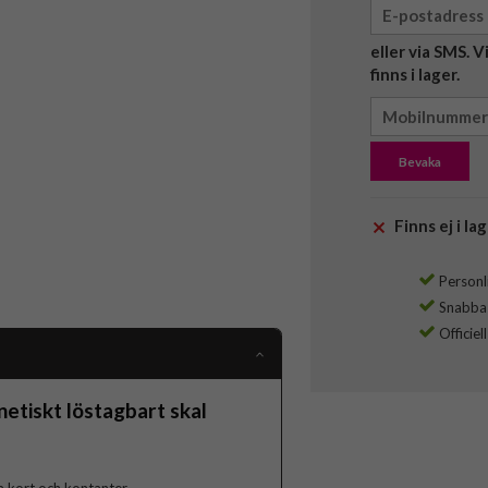
eller via SMS. 
finns i lager.
Bevaka
Finns ej i lag
Personli
Snabba l
Officiel
tiskt löstagbart skal