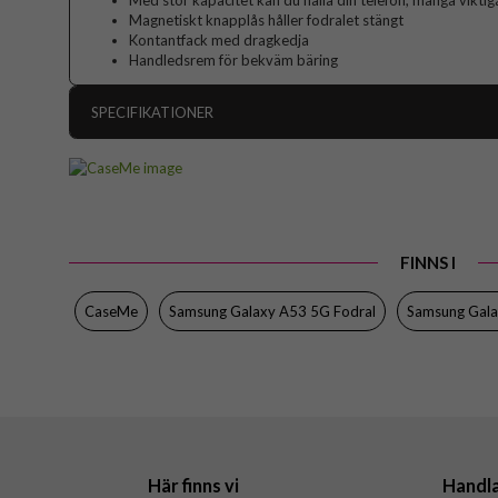
Med stor kapacitet kan du hålla din telefon, många vikti
Magnetiskt knapplås håller fodralet stängt
Kontantfack med dragkedja
Handledsrem för bekväm bäring
SPECIFIKATIONER
Artikelnummer
Passar till
Produkttyp
FINNS I
Egenskaper
Ko
Färg
CaseMe
Samsung Galaxy A53 5G Fodral
Samsung Gal
Material
Varumärke
Här finns vi
Handl