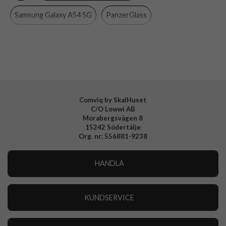
Material
Hårdplast (PC), Mjukplast (TPU)
Samsung Galaxy A54 5G
PanzerGlass
Varumärke
PanzerGlass
Samsung Galaxy
Mobiltillbehör
Tillverkarens art nr
445
EAN
5711724004452
Comviq by SkalHuset
C/O Lowwi AB
Morabergsvägen 8
15242 Södertälje
Org. nr: 556881-9238
HANDLA
Outlet
Nyheter
KUNDSERVICE
Varumärken
Kundservice
Specialkategorier