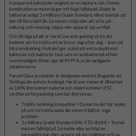
transparent bakstycke omgivet av en mjukare ram. Denna
kombination av material ger ett högt fallskydd. Skalet är
falltestat enligt 3 x Military Grade Standard, vilket innebär att
det tål flera fall från 3,6 meters höjd eller att sitta-på-
balkong-och-misstag-tappa-min-apparat typ av höjd.
Och till råga på allt är HardCase anti-gulning så att det
kommer att fortsätta att se bra ut, dag efter dag – även vid
hård användning. Fodralet ger också ett extra skydd mot
bakterier och bakterier tack vare en antibakteriell effekt
som bevisligen dödar upp till 99,99 % av de vanligaste
ytbakterierna.
PanzerGlass produkter är designade med ett åtagande att
förlänga din enhets livslängd. HardCase-ramen är tillverkad
av 100% återvunnet material och skalet kommer i FSC-
certifierad förpackning som kan återvinnas.
Trådlös laddning kompatibel = Du kan ha det här skalet
på och fortsätta ladda din enhet trådlöst. Inga
problem.
3 x Military Grade Standard (MIL-STD-810H) = Testad
med en fallhöjd på 3,6 meter eller en höjd av
bergsklättring-eller-arbete-på-en-ställning-och-av