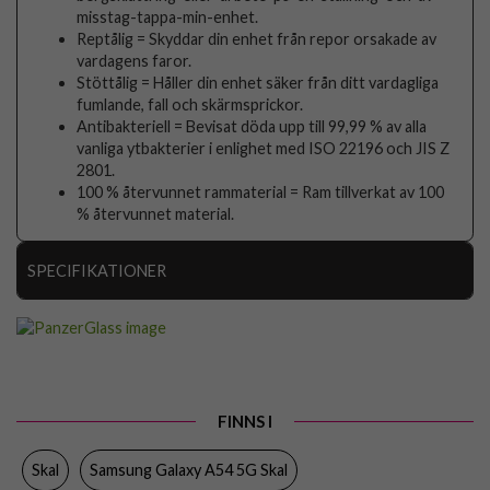
misstag-tappa-min-enhet.
Reptålig = Skyddar din enhet från repor orsakade av
vardagens faror.
Stöttålig = Håller din enhet säker från ditt vardagliga
fumlande, fall och skärmsprickor.
Antibakteriell = Bevisat döda upp till 99,99 % av alla
vanliga ytbakterier i enlighet med ISO 22196 och JIS Z
2801.
100 % återvunnet rammaterial = Ram tillverkat av 100
% återvunnet material.
SPECIFIKATIONER
Artikelnummer
84579
Passar till
Samsung Galaxy A54 5G
Produkttyp
Skal
FINNS I
Egenskaper
Slimmad
Skal
Samsung Galaxy A54 5G Skal
Färg
Genomskinlig