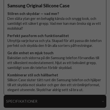
Samsung Original Silicone Case
Stilren och skyddar — vad mer?
Den släta ytan ger en behaglig känsla och snygg look, och
samtidigt ett säkert grepp. Vad mer kan man önska sig av ett
mobilskal?
Perfekt passform och funktionalitet
Utnyttja varje kurva och yta. Skapad för att passa din telefon
perfekt och skydda den från alla sorters påfrestningar.
Ge din enhet en mjuk touch
Baksidan och sidorna på din Samsung telefon förvandlas till
ett silkeslent modestatement. Njut av ett bekvämt grepp,
samtidigt som din telefon förblir skyddad.
Kombinerar stil och hållbarhet
Silikon Case sluter tätt runt din Samsung telefon och hjälper
till att skydda mot skador och ger den ett strömlinjeformat,
elegant utseende. Skydd har aldrig sett så bra ut.
SPECIFIKATIONER