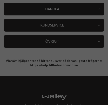
HANDLA
Outlet
Nyheter
KUNDSERVICE
Varumärken
Kundservice
Specialkategorier
90 dagars öppet köp
ÖVRIGT
Köpevillkor
Om oss
Retur
Om cookies
Via vårt hjälpcenter så hittar du svar på de vanligaste frågorna:
Integritetspolicy
https://help.tillbehor.comviq.se