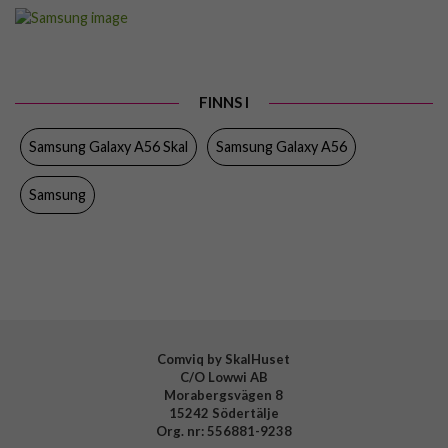
Artikelnummer
107994
Passar till
Samsung Galaxy A56
Produkttyp
Skal
FINNS I
Egenskaper
Greppvänlig
Samsung Galaxy A56 Skal
Samsung Galaxy A56
Färg
Svart
Material
Silikon
Samsung
Varumärke
Samsung
Tillverkarens art nr
EF-PA566CBEGWW
EAN
8806097072058
Comviq by SkalHuset
C/O Lowwi AB
Morabergsvägen 8
15242 Södertälje
Org. nr: 556881-9238