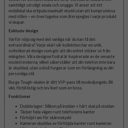
samtidigt otroligt smala och snygga. Vi anser att ett
mobilskal ska erbjuda maximalt skydd utan att kompromissa
med stilen – en övertygelse som återspeglas i varje produkt
vi skapar.
Exklusiv design
Varför nöja sig med det vanliga när du kan få det
extraordinära? Varje skal i vår kollektion har en unik,
sofistikerad design som gör att din enhet sticker ut från
mängden. Våra designerfodral är inspirerade av de senaste
modetrenderna, vilket säkerställer att din telefon inte bara
är skyddad, utan också fungerar som en förlängning av din
personliga stil.
Burga Tough-skalen är ditt VIP-pass till modedjungeln. Bli
vild, förbli listig och lev livet som en boss.
Funktioner
Dubbla lager: Silikon på insidan + hårt skal på utsidan
Täcker hela vägen runt telefonens kanter
Förhöjd ram för skärmskydd
Kameran skyddas av förhöjda kanter runt kameran