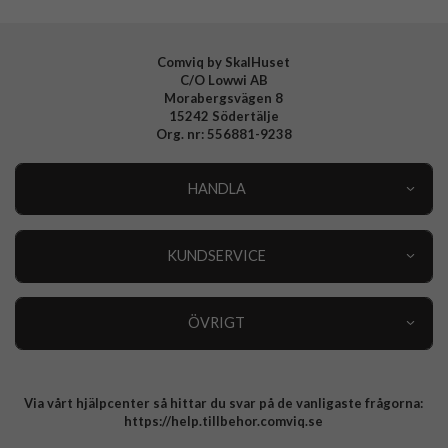
Comviq by SkalHuset
C/O Lowwi AB
Morabergsvägen 8
15242 Södertälje
Org. nr: 556881-9238
HANDLA
Outlet
Nyheter
KUNDSERVICE
Varumärken
Kundservice
Specialkategorier
90 dagars öppet köp
ÖVRIGT
Köpevillkor
Om oss
Retur
Om cookies
Via vårt hjälpcenter så hittar du svar på de vanligaste frågorna:
Integritetspolicy
https://help.tillbehor.comviq.se