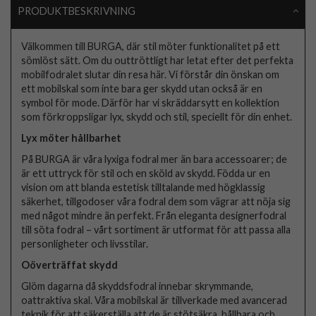
PRODUKTBESKRIVNING
Välkommen till BURGA, där stil möter funktionalitet på ett
sömlöst sätt. Om du outtröttligt har letat efter det perfekta
mobilfodralet slutar din resa här. Vi förstår din önskan om
ett mobilskal som inte bara ger skydd utan också är en
symbol för mode. Därför har vi skräddarsytt en kollektion
som förkroppsligar lyx, skydd och stil, speciellt för din enhet.
Lyx möter hållbarhet
På BURGA är våra lyxiga fodral mer än bara accessoarer; de
är ett uttryck för stil och en sköld av skydd. Födda ur en
vision om att blanda estetisk tilltalande med högklassig
säkerhet, tillgodoser våra fodral dem som vägrar att nöja sig
med något mindre än perfekt. Från eleganta designerfodral
till söta fodral – vårt sortiment är utformat för att passa alla
personligheter och livsstilar.
Oöverträffat skydd
Glöm dagarna då skyddsfodral innebar skrymmande,
oattraktiva skal. Våra mobilskal är tillverkade med avancerad
teknik för att säkerställa att de är stötsäkra, hållbara och