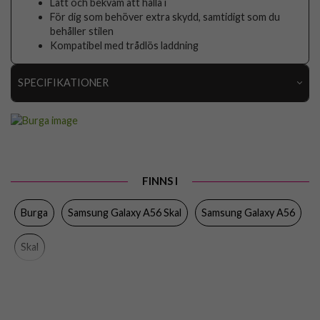
Lätt och bekväm att hålla i
För dig som behöver extra skydd, samtidigt som du
behåller stilen
Kompatibel med trådlös laddning
SPECIFIKATIONER
Artikelnummer
118828
Passar till
Samsung Galaxy A56
Produkttyp
Skal
FINNS I
Färg
Flerfärgad
Burga
Samsung Galaxy A56 Skal
Samsung Galaxy A56
Material
Hårdplast (PC), Mjukplast (TPU)
Varumärke
Burga
Skal
Tillverkarens art nr
111327
EAN
4772241113271