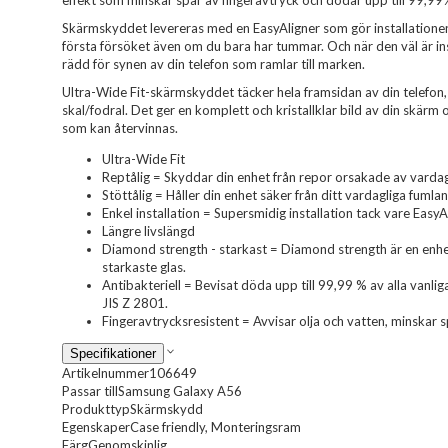
effekt som minskar spår av fingeravtryck och dödar upp till 99,99% 
Skärmskyddet levereras med en EasyAligner som gör installationen 
första försöket även om du bara har tummar. Och när den väl är in
rädd för synen av din telefon som ramlar till marken.
Ultra-Wide Fit-skärmskyddet täcker hela framsidan av din telefon,
skal/fodral. Det ger en komplett och kristallklar bild av din skärm
som kan återvinnas.
Ultra-Wide Fit
Reptålig = Skyddar din enhet från repor orsakade av vardag
Stöttålig = Håller din enhet säker från ditt vardagliga fumla
Enkel installation = Supersmidig installation tack vare EasyA
Längre livslängd
Diamond strength - starkast = Diamond strength är en enhe
starkaste glas.
Antibakteriell = Bevisat döda upp till 99,99 % av alla vanl
JIS Z 2801.
Fingeravtrycksresistent = Avvisar olja och vatten, minskar s
Specifikationer
Artikelnummer
106649
Passar till
Samsung Galaxy A56
Produkttyp
Skärmskydd
Egenskaper
Case friendly, Monteringsram
Färg
Genomskinlig