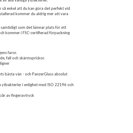
av alla vanliga ytbakterier.
så enkel att du kan göra det perfekt vid
stallerad kommer du aldrig mer att vara
 samtidigt som det lämnar plats för ett
 och kommer i FSC-certifierad förpackning
ens faror.
nde, fall och skärmsprickor.
ligner
ts bästa vän - och PanzerGlass absolut
iga ytbakterier i enlighet med ISO 22196 och
pår av fingeravtryck