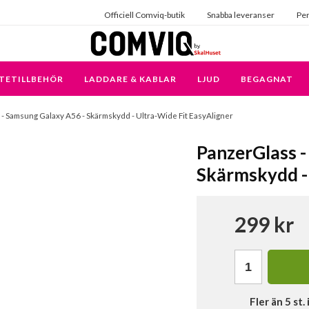
Officiell Comviq-butik
Snabba leveranser
Per
TETILLBEHÖR
LADDARE & KABLAR
LJUD
BEGAGNAT
- Samsung Galaxy A56 - Skärmskydd - Ultra-Wide Fit EasyAligner
PanzerGlass -
Skärmskydd - 
299 kr
Fler än 5 st. 