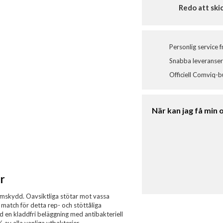
Redo att ski
Personlig service 
Snabba leveranser 
Officiell Comviq-b
När kan jag få min 
r
rmskydd. Oavsiktliga stötar mot vassa
n match för detta rep- och stöttåliga
d en kladdfri beläggning med antibakteriell