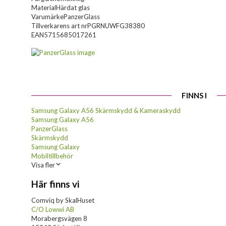
Material
Härdat glas
Varumärke
PanzerGlass
Tillverkarens art nr
PGRNUWFG38380
EAN
5715685017261
FINNS I
Samsung Galaxy A56 Skärmskydd & Kameraskydd
Samsung Galaxy A56
PanzerGlass
Skärmskydd
Samsung Galaxy
Mobiltillbehör
Visa fler
Här finns vi
Comviq by SkalHuset
C/O Lowwi AB
Morabergsvägen 8