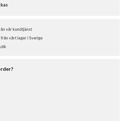
ckas
från vår kundtjänst
från vårt lager i Sverige
utik
order?