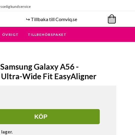
sonlig kundservice
↪️ Tillbaka till Comviq.se
ÖVRIGT
TILLBEHÖRSPAKET
 Samsung Galaxy A56 -
Ultra-Wide Fit EasyAligner
KÖP
i lager.