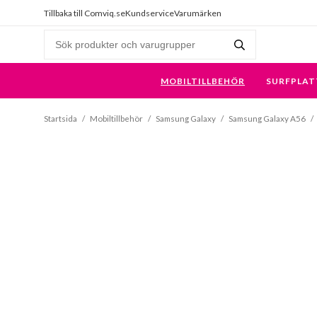
Tillbaka till Comviq.se
Kundservice
Varumärken
MOBILTILLBEHÖR
SURFPLAT
Startsida
/
Mobiltillbehör
/
Samsung Galaxy
/
Samsung Galaxy A56
/