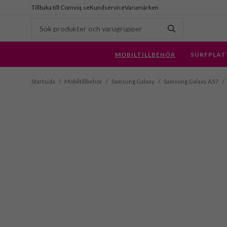
Tillbaka till Comviq.se
Kundservice
Varumärken
MOBILTILLBEHÖR
SURFPLAT
Startsida
/
Mobiltillbehör
/
Samsung Galaxy
/
Samsung Galaxy A57
/