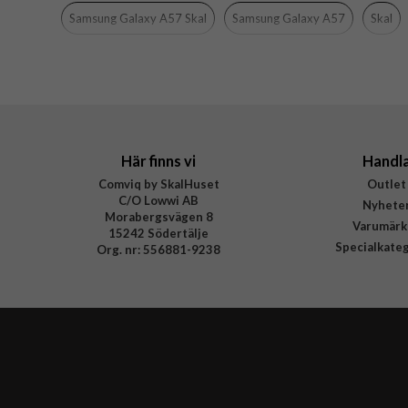
Färg
Samsung Galaxy A57 Skal
Samsung Galaxy A57
Skal
Material
Varumärke
Tillverkarens art nr
EAN
Här finns vi
Handl
Comviq by SkalHuset
Outlet
C/O Lowwi AB
Nyhete
Morabergsvägen 8
Varumärk
15242 Södertälje
Specialkate
Org. nr: 556881-9238