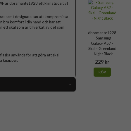
F är dbramante1928 ett klimatpositivt
verkat samt designat utan att kompromissa
en bra komfort i din hand och har ett
n ett skal som är tillverkat av det som
dbramante1928
- Samsung
Galaxy A57 -
Skal - Greenland
- Night Black
flaska används för att göra ett skal
ta knappar.
229 kr
KÖP
117674
Samsung Galaxy A57
Skal
Miljövänlig