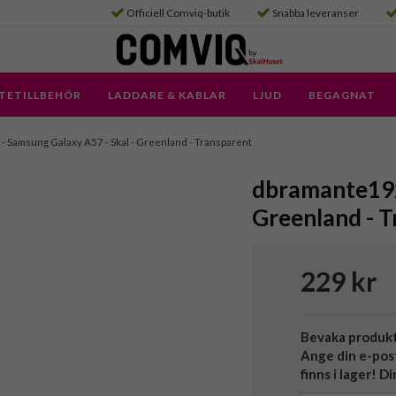
Officiell Comviq-butik
Snabba leveranser
TETILLBEHÖR
LADDARE & KABLAR
LJUD
BEGAGNAT
- Samsung Galaxy A57 - Skal - Greenland - Transparent
dbramante1928
Greenland - 
229 kr
Bevaka produk
Ange din e-pos
finns i lager! D