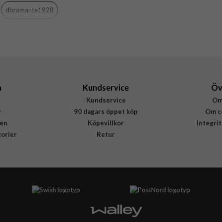
Genomskinlig
dbramante1928
Mjukplast (TPU), Återvunnen plast
dbramante1928
GL57CL006955
5711428069559
a
Kundservice
Öv
Kundservice
Om
r
90 dagars öppet köp
Om c
en
Köpevillkor
Integri
gorier
Retur