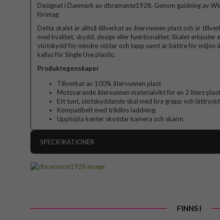
Designat i Danmark av dbramante1928. Genom guidning av WW
företag.
Detta skalet är alltså tillverkat av återvunnen plast och är till
med kvalitet, skydd, design eller funktionalitet. Skalet erbjuder 
stötskydd för mindre stötar och tapp samt är bättre för miljön ä
kallas för Single Use plastic.
Produktegenskaper
Tillverkat av 100% återvunnen plast
Motsvarande återvunnen materialvikt för en 2 liters plast
Ett tunt, stötskyddande skal med bra grepp och lättryck
Kompatibelt med trådlös laddning.
Upphöjta kanter skyddar kamera och skärm.
SPECIFIKATIONER
Artikelnummer
Passar till
Produkttyp
FINNS I
Egenskaper