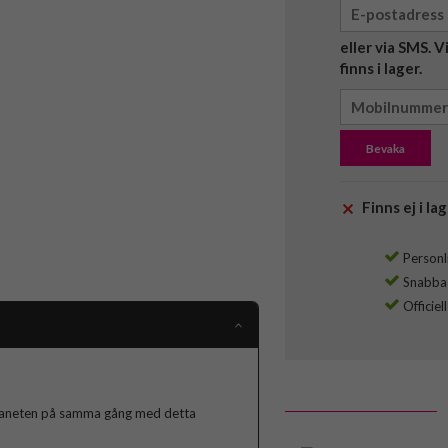
eller via SMS. 
finns i lager.
Bevaka
Finns ej i lag
Personli
Snabba l
Officiel
 planeten på samma gång med detta