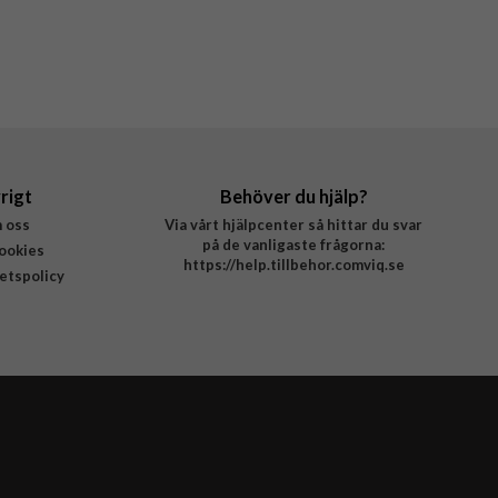
rigt
Behöver du hjälp?
 oss
Via vårt hjälpcenter så hittar du svar
på de vanligaste frågorna:
ookies
https://help.tillbehor.comviq.se
tetspolicy