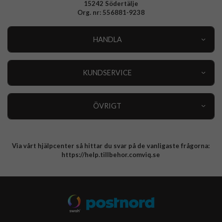
15242 Södertälje
Org. nr: 556881-9238
HANDLA
Outlet
Nyheter
KUNDSERVICE
Varumärken
Kundservice
Specialkategorier
90 dagars öppet köp
ÖVRIGT
Köpevillkor
Om oss
Retur
Om cookies
Via vårt hjälpcenter så hittar du svar på de vanligaste frågorna:
Integritetspolicy
https://help.tillbehor.comviq.se