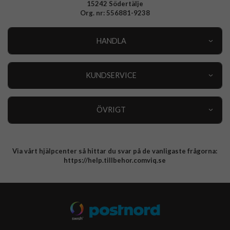
15242 Södertälje
Org. nr: 556881-9238
HANDLA
Outlet
Nyheter
KUNDSERVICE
Varumärken
Kundservice
Specialkategorier
90 dagars öppet köp
ÖVRIGT
Köpevillkor
Om oss
Retur
Om cookies
Via vårt hjälpcenter så hittar du svar på de vanligaste frågorna:
Integritetspolicy
https://help.tillbehor.comviq.se