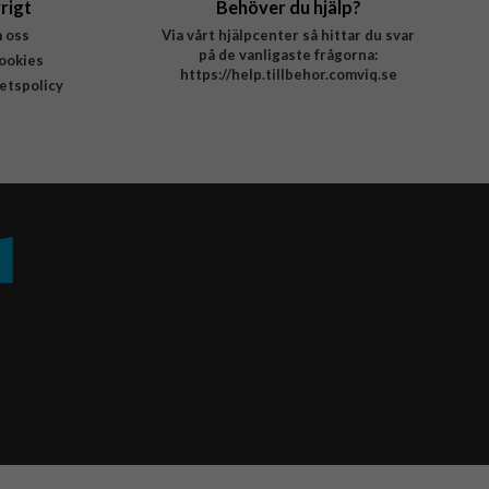
rigt
Behöver du hjälp?
 oss
Via vårt hjälpcenter så hittar du svar
på de vanligaste frågorna:
ookies
https://help.tillbehor.comviq.se
tetspolicy