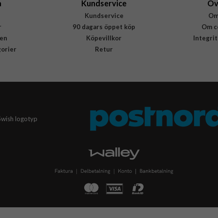
a
Kundservice
Öv
Kundservice
Om
r
90 dagars öppet köp
Om c
en
Köpevillkor
Integri
gorier
Retur