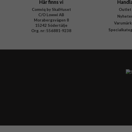
Här finns vi
Handl
Comviq by SkalHuset
Outlet
C/O Lowwi AB
Nyhete
Morabergsvägen 8
Varumärk
15242 Södertälje
Specialkate
Org. nr: 556881-9238