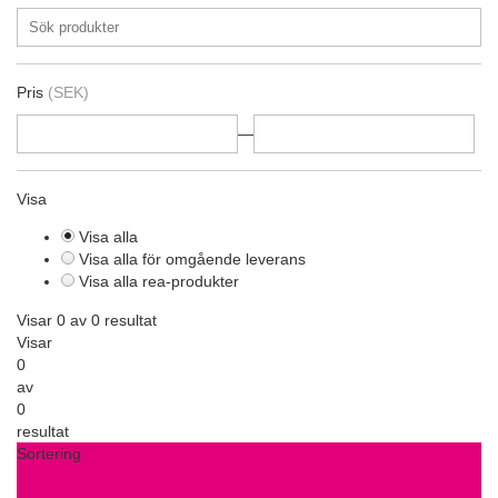
Pris
(SEK)
—
Visa
Visa alla
Visa alla för omgående leverans
Visa alla rea-produkter
Visar 0 av 0 resultat
Visar
0
av
0
resultat
Sortering