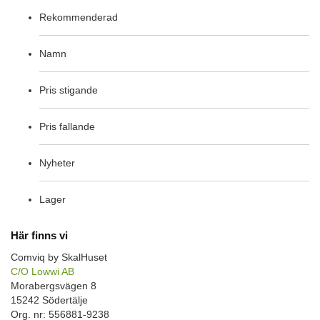
Rekommenderad
Namn
Pris stigande
Pris fallande
Nyheter
Lager
Här finns vi
Comviq by SkalHuset
C/O Lowwi AB
Morabergsvägen 8
15242 Södertälje
Org. nr: 556881-9238