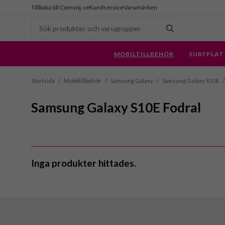
Tillbaka till Comviq.se
Kundservice
Varumärken
MOBILTILLBEHÖR
SURFPLAT
Startsida
/
Mobiltillbehör
/
Samsung Galaxy
/
Samsung Galaxy S10E
/
Samsung Galaxy S10E Fodral
Inga produkter hittades.