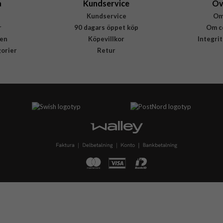
a
Kundservice
Öv
Kundservice
Om
r
90 dagars öppet köp
Om c
en
Köpevillkor
Integri
gorier
Retur