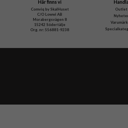
Här finns vi
Handl
Comviq by SkalHuset
Outlet
C/O Lowwi AB
Nyhete
Morabergsvägen 8
Varumärk
15242 Södertälje
Specialkate
Org. nr: 556881-9238