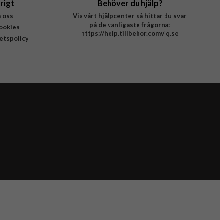
rigt
Behöver du hjälp?
 oss
Via vårt hjälpcenter så hittar du svar
på de vanligaste frågorna:
ookies
https://help.tillbehor.comviq.se
tetspolicy