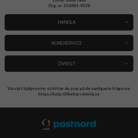
Org. nr: 556881-9238
HANDLA
Outlet
Nyheter
KUNDSERVICE
Varumärken
Kundservice
Specialkategorier
90 dagars öppet köp
ÖVRIGT
Köpevillkor
Om oss
Retur
Om cookies
Via vårt hjälpcenter så hittar du svar på de vanligaste frågorna:
Integritetspolicy
https://help.tillbehor.comviq.se