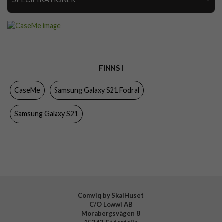
Artikelnummer
54684
Passar till
Samsung Galaxy S21
Produkttyp
Fodral
FINNS I
Egenskaper
Kortfack, Löstagbart skal
CaseMe
Samsung Galaxy S21 Fodral
Färg
Röd
Material
Mjukplast (TPU), Splittläder
Samsung Galaxy S21
Varumärke
CaseMe
Comviq by SkalHuset
C/O Lowwi AB
Morabergsvägen 8
15242 Södertälje