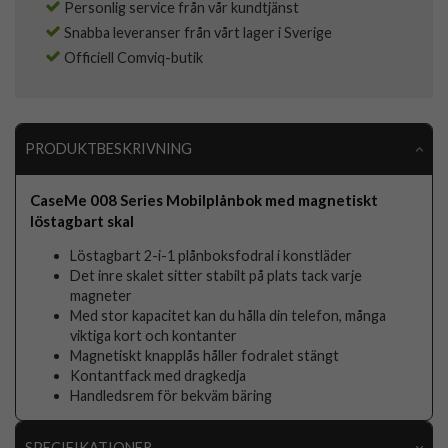
Personlig service från vår kundtjänst
Snabba leveranser från vårt lager i Sverige
Officiell Comviq-butik
PRODUKTBESKRIVNING
CaseMe 008 Series Mobilplånbok med magnetiskt
löstagbart skal
Löstagbart 2-i-1 plånboksfodral i konstläder
Det inre skalet sitter stabilt på plats tack varje
magneter
Med stor kapacitet kan du hålla din telefon, många
viktiga kort och kontanter
Magnetiskt knapplås håller fodralet stängt
Kontantfack med dragkedja
Handledsrem för bekväm bäring
SPECIFIKATIONER