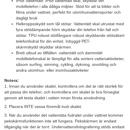
IP68 Vattentätt: IP68 vattentätt skal, skyddar din
mobiltelefon i alla dåliga miljöer. Stöd för att ta bilder och
filma under vattnet, perfekt för utomhusvattensporter och
dagligt bruk
Helkroppsskydd som tål stötar: Vattentätt skal utrustat med
fyra stötdämpande hörn skyddar din telefon från fall och
stötar. TPU robust stötfångare robust skyddande stötsäkert
telefonfodral för din enhet. Inbyggd PET-
skärmskydd skyddar skärmen.
Brett utbud av tillfällen: vattentätt och dammtätt
mobiltelefonskal är lämpligt för alla sorters vattenaktiviteter,
såsom surfing, simning, cykling, dykning, snorkling och
andra utomhus- eller inomhusaktiviteter
Notera:
1. Innan du använder skalet, kontrollera om det är rätt storlek för
att passa din telefon; och kontrollera om skalet är bra förseglat
genom att testa skalet i vatten innan första användning.
2. Placera INTE vassa föremål inuti skalet.
3. När du använder det vattentäta fodralet under vattnet kommer
pekskärmsfunktionen inte att fungera. Pekskärmen är endast
tillgänglig när det är torrt. Undervattensfotografering stöds endast