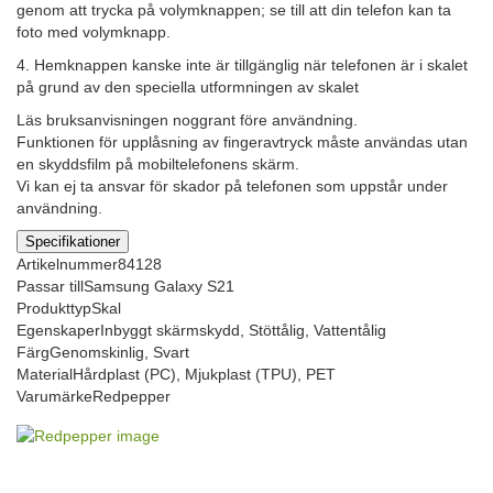
genom att trycka på volymknappen; se till att din telefon kan ta
foto med volymknapp.
4. Hemknappen kanske inte är tillgänglig när telefonen är i skalet
på grund av den speciella utformningen av skalet
Läs bruksanvisningen noggrant före användning.
Funktionen för upplåsning av fingeravtryck måste användas utan
en skyddsfilm på mobiltelefonens skärm.
Vi kan ej ta ansvar för skador på telefonen som uppstår under
användning.
Specifikationer
Artikelnummer
84128
Passar till
Samsung Galaxy S21
Produkttyp
Skal
Egenskaper
Inbyggt skärmskydd, Stöttålig, Vattentålig
Färg
Genomskinlig, Svart
Material
Hårdplast (PC), Mjukplast (TPU), PET
Varumärke
Redpepper