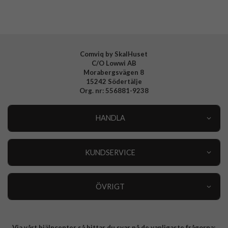
Comviq by SkalHuset
C/O Lowwi AB
Morabergsvägen 8
15242 Södertälje
Org. nr: 556881-9238
HANDLA
Outlet
Nyheter
KUNDSERVICE
Varumärken
Kundservice
Specialkategorier
90 dagars öppet köp
ÖVRIGT
Köpevillkor
Om oss
Retur
Om cookies
Via vårt hjälpcenter så hittar du svar på de vanligaste frågorna:
Integritetspolicy