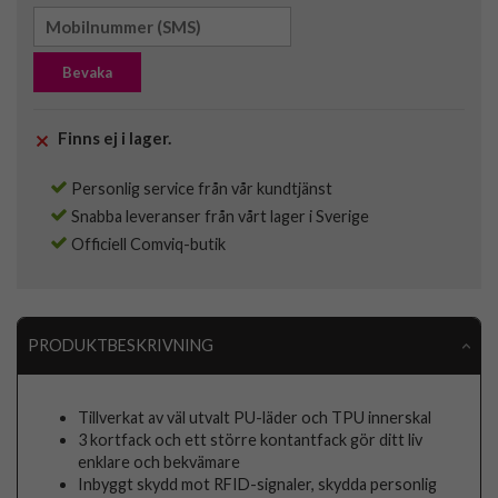
Bevaka
Finns ej i lager.
Personlig service från vår kundtjänst
Snabba leveranser från vårt lager i Sverige
Officiell Comviq-butik
PRODUKTBESKRIVNING
Tillverkat av väl utvalt PU-läder och TPU innerskal
3 kortfack och ett större kontantfack gör ditt liv
enklare och bekvämare
Inbyggt skydd mot RFID-signaler, skydda personlig