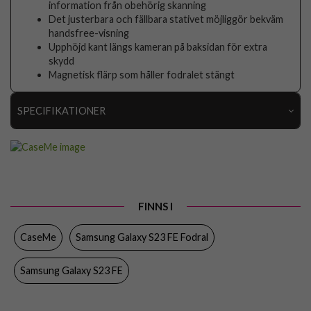
information från obehörig skanning
Det justerbara och fällbara stativet möjliggör bekväm
handsfree-visning
Upphöjd kant längs kameran på baksidan för extra
skydd
Magnetisk flärp som håller fodralet stängt
SPECIFIKATIONER
Artikelnummer
98017
Passar till
Samsung Galaxy S23 FE
Produkttyp
Fodral
FINNS I
Egenskaper
Kortfack, Stativfunktion
CaseMe
Samsung Galaxy S23 FE Fodral
Färg
Grön
Material
Konstläder, Mjukplast (TPU)
Samsung Galaxy S23 FE
Varumärke
CaseMe