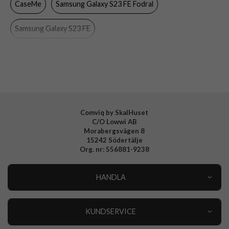
CaseMe
Samsung Galaxy S23 FE Fodral
Färg
Blå
Material
Konstläder, Mjukplast (TPU)
Samsung Galaxy S23 FE
Varumärke
CaseMe
Comviq by SkalHuset
C/O Lowwi AB
Morabergsvägen 8
15242 Södertälje
Org. nr: 556881-9238
HANDLA
Outlet
Nyheter
KUNDSERVICE
Varumärken