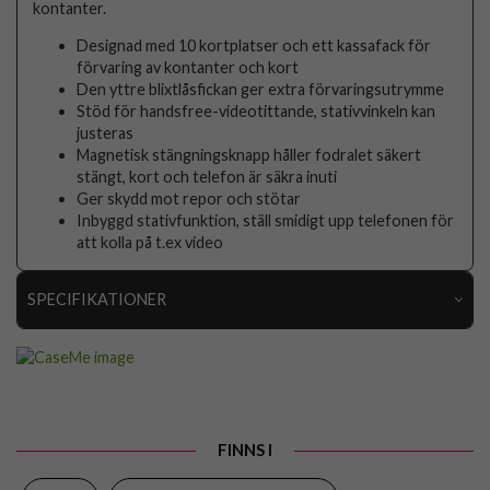
kontanter.
Designad med 10 kortplatser och ett kassafack för
förvaring av kontanter och kort
Den yttre blixtlåsfickan ger extra förvaringsutrymme
Stöd för handsfree-videotittande, stativvinkeln kan
justeras
Magnetisk stängningsknapp håller fodralet säkert
stängt, kort och telefon är säkra inuti
Ger skydd mot repor och stötar
Inbyggd stativfunktion, ställ smidigt upp telefonen för
att kolla på t.ex video
SPECIFIKATIONER
Artikelnummer
98026
Passar till
Samsung Galaxy S23 FE
Produkttyp
Fodral
FINNS I
Egenskaper
Dragkedja, Kortfack, Stativfunktion