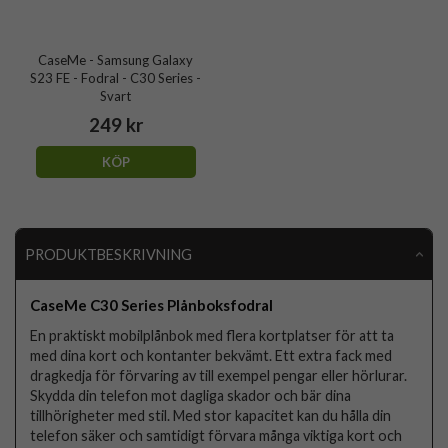
CaseMe - Samsung Galaxy
S23 FE - Fodral - C30 Series -
Svart
249 kr
KÖP
PRODUKTBESKRIVNING
CaseMe C30 Series Plånboksfodral
En praktiskt mobilplånbok med flera kortplatser för att ta
med dina kort och kontanter bekvämt. Ett extra fack med
dragkedja för förvaring av till exempel pengar eller hörlurar.
Skydda din telefon mot dagliga skador och bär dina
tillhörigheter med stil. Med stor kapacitet kan du hålla din
telefon säker och samtidigt förvara många viktiga kort och