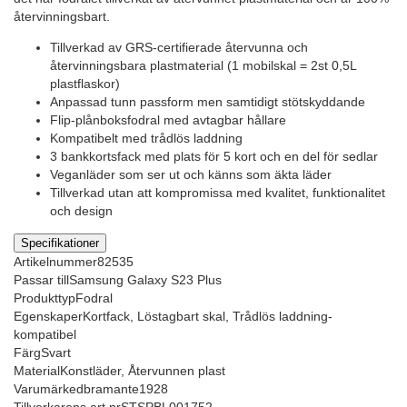
återvinningsbart.
Tillverkad av GRS-certifierade återvunna och
återvinningsbara plastmaterial (1 mobilskal = 2st 0,5L
plastflaskor)
Anpassad tunn passform men samtidigt stötskyddande
Flip-plånboksfodral med avtagbar hållare
Kompatibelt med trådlös laddning
3 bankkortsfack med plats för 5 kort och en del för sedlar
Veganläder som ser ut och känns som äkta läder
Tillverkad utan att kompromissa med kvalitet, funktionalitet
och design
Specifikationer
Artikelnummer
82535
Passar till
Samsung Galaxy S23 Plus
Produkttyp
Fodral
Egenskaper
Kortfack, Löstagbart skal, Trådlös laddning-
kompatibel
Färg
Svart
Material
Konstläder, Återvunnen plast
Varumärke
dbramante1928
Tillverkarens art nr
STSPBL001752