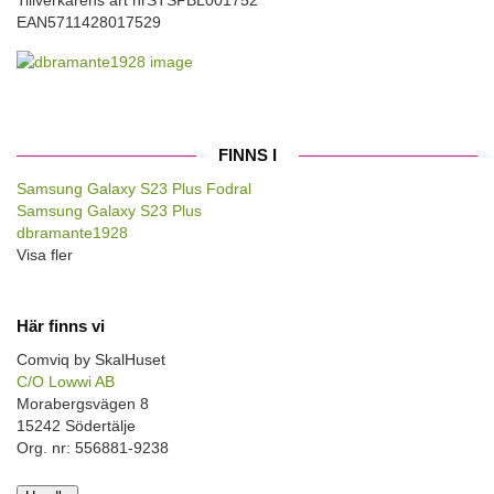
EAN
5711428017529
FINNS I
Samsung Galaxy S23 Plus Fodral
Samsung Galaxy S23 Plus
dbramante1928
Visa fler
Här finns vi
Comviq by SkalHuset
C/O Lowwi AB
Morabergsvägen 8
15242 Södertälje
Org. nr: 556881-9238