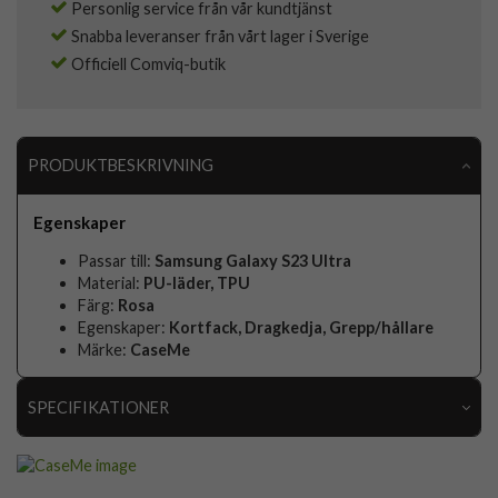
Personlig service från vår kundtjänst
Snabba leveranser från vårt lager i Sverige
Officiell Comviq-butik
PRODUKTBESKRIVNING
Egenskaper
Passar till:
Samsung Galaxy S23 Ultra
Material:
PU-läder, TPU
Färg:
Rosa
Egenskaper:
Kortfack, Dragkedja, Grepp/hållare
Märke:
CaseMe
SPECIFIKATIONER
Artikelnummer
83641
Passar till
Samsung Galaxy S23 Ultra