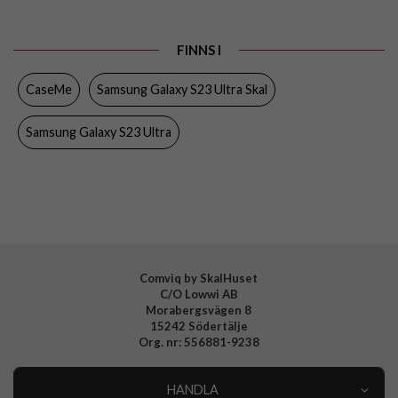
Produkttyp
Skal
FINNS I
Egenskaper
Dragkedja, Grepp/hållare, Kortfack
CaseMe
Samsung Galaxy S23 Ultra Skal
Färg
Rosa
Material
Konstläder, Mjukplast (TPU)
Samsung Galaxy S23 Ultra
Varumärke
CaseMe
Comviq by SkalHuset
C/O Lowwi AB
Morabergsvägen 8
15242 Södertälje
Org. nr: 556881-9238
HANDLA