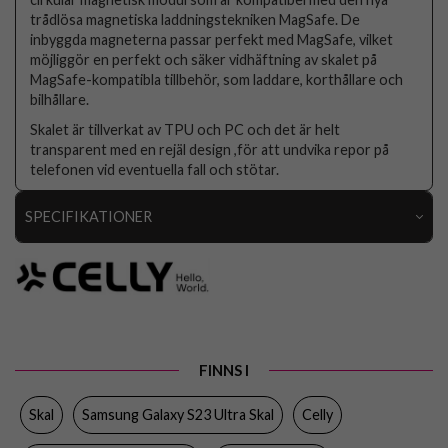
trådlösa magnetiska laddningstekniken MagSafe. De
inbyggda magneterna passar perfekt med MagSafe, vilket
möjliggör en perfekt och säker vidhäftning av skalet på
MagSafe-kompatibla tillbehör, som laddare, korthållare och
bilhållare.
Skalet är tillverkat av TPU och PC och det är helt
transparent med en rejäl design ,för att undvika repor på
telefonen vid eventuella fall och stötar.
SPECIFIKATIONER
Artikelnummer
94911
Passar till
Samsung Galaxy S23 Ultra
Produkttyp
Skal
Egenskaper
MagSafe-kompatibel
FINNS I
Färg
Genomskinlig
Skal
Samsung Galaxy S23 Ultra Skal
Celly
Material
Hårdplast (PC), Mjukplast (TPU)