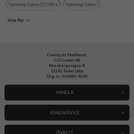
Samsung Galaxy S23 Ultra
Samsung Galaxy
Varumärke
Celly
Tillverkarens art nr
GELSKINMAG1033
Mobiltillbehör
Visa fler
EAN
8021735205456
Comviq by SkalHuset
C/O Lowwi AB
Morabergsvägen 8
15242 Södertälje
Org. nr: 556881-9238
HANDLA
Outlet
Nyheter
KUNDSERVICE
Varumärken
Kundservice
Specialkategorier
90 dagars öppet köp
ÖVRIGT