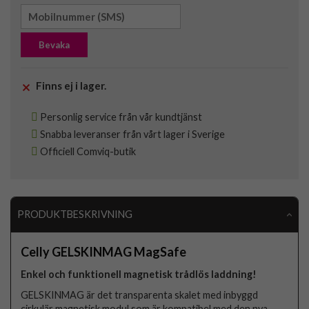
Bevaka
Finns ej i lager.
Personlig service från vår kundtjänst
Snabba leveranser från vårt lager i Sverige
Officiell Comviq-butik
PRODUKTBESKRIVNING
Celly GELSKINMAG MagSafe
Enkel och funktionell magnetisk trådlös laddning!
GELSKINMAG är det transparenta skalet med inbyggd
cirkulär magnetisk modul som är kompatibel med den nya