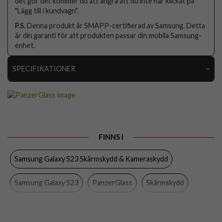
det gör det kommer du att ångra att du inte har klickat på
"Lägg till i kundvagn".
P.S.
Denna produkt är SMAPP-certifierad av Samsung. Detta
är din garanti för att produkten passar din mobila Samsung-
enhet.
SPECIFIKATIONER
Artikelnummer
82562
Passar till
Samsung Galaxy S23
Produkttyp
Skärmskydd
FINNS I
Egenskaper
Case friendly, Miljövänlig, Monteringsram
Samsung Galaxy S23 Skärmskydd & Kameraskydd
Färg
Genomskinlig
Material
Återvunnen plast
Samsung Galaxy S23
PanzerGlass
Skärmskydd
Varumärke
PanzerGlass
Samsung Galaxy
Mobiltillbehör
Tillverkarens art nr
7318