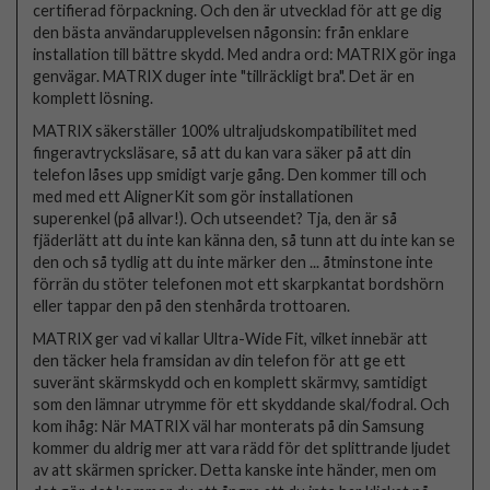
certifierad förpackning. Och den är utvecklad för att ge dig
den bästa användarupplevelsen någonsin: från enklare
installation till bättre skydd. Med andra ord: MATRIX gör inga
genvägar. MATRIX duger inte "tillräckligt bra". Det är en
komplett lösning.
MATRIX säkerställer 100% ultraljudskompatibilitet med
fingeravtrycksläsare, så att du kan vara säker på att din
telefon låses upp smidigt varje gång. Den kommer till och
med med ett AlignerKit som gör installationen
superenkel (på allvar!). Och utseendet? Tja, den är så
fjäderlätt att du inte kan känna den, så tunn att du inte kan se
den och så tydlig att du inte märker den ... åtminstone inte
förrän du stöter telefonen mot ett skarpkantat bordshörn
eller tappar den på den stenhårda trottoaren.
MATRIX ger vad vi kallar Ultra-Wide Fit, vilket innebär att
den täcker hela framsidan av din telefon för att ge ett
suveränt skärmskydd och en komplett skärmvy, samtidigt
som den lämnar utrymme för ett skyddande skal/fodral. Och
kom ihåg: När MATRIX väl har monterats på din Samsung
kommer du aldrig mer att vara rädd för det splittrande ljudet
av att skärmen spricker. Detta kanske inte händer, men om