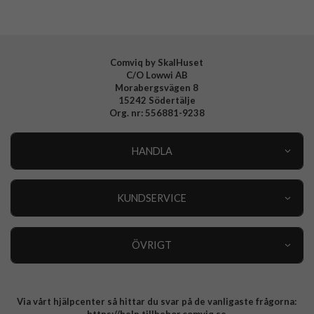
EAN
5711724073182
Comviq by SkalHuset
C/O Lowwi AB
Morabergsvägen 8
15242 Södertälje
Org. nr: 556881-9238
HANDLA
Outlet
Nyheter
KUNDSERVICE
Varumärken
Kundservice
Specialkategorier
90 dagars öppet köp
ÖVRIGT
Köpevillkor
Om oss
Retur
Om cookies
Via vårt hjälpcenter så hittar du svar på de vanligaste frågorna:
Integritetspolicy
https://help.tillbehor.comviq.se