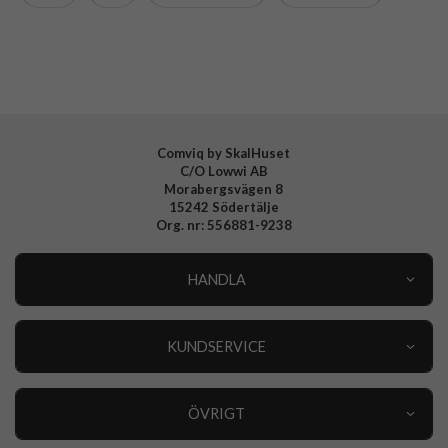
Varumärke
Celly
Tillverkarens art nr
WALLY1106
EAN
8021735215363
Comviq by SkalHuset
C/O Lowwi AB
Morabergsvägen 8
15242 Södertälje
Org. nr: 556881-9238
HANDLA
Outlet
Nyheter
KUNDSERVICE
Varumärken
Kundservice
Specialkategorier
90 dagars öppet köp
ÖVRIGT
Köpevillkor