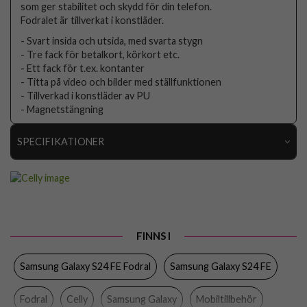
som ger stabilitet och skydd för din telefon.
Fodralet är tillverkat i konstläder.
- Svart insida och utsida, med svarta stygn
- Tre fack för betalkort, körkort etc.
- Ett fack för t.ex. kontanter
- Titta på video och bilder med ställfunktionen
- Tillverkad i konstläder av PU
- Magnetstängning
SPECIFIKATIONER
Artikelnummer
104764
Passar till
Samsung Galaxy S24 FE
Produkttyp
Fodral
FINNS I
Egenskaper
Kortfack, Stativfunktion
Samsung Galaxy S24 FE Fodral
Samsung Galaxy S24 FE
Färg
Svart
Material
Konstläder, Mjukplast (TPU)
Fodral
Celly
Samsung Galaxy
Mobiltillbehör