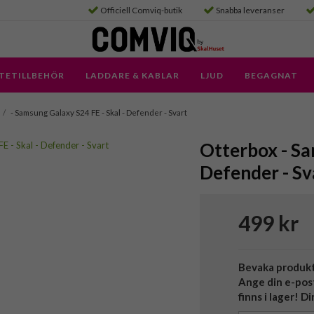
Officiell Comviq-butik
Snabba leveranser
TETILLBEHÖR
LADDARE & KABLAR
LJUD
BEGAGNAT
/
- Samsung Galaxy S24 FE - Skal - Defender - Svart
Otterbox - Sa
Defender - Sv
499 kr
Bevaka produk
Ange din e-pos
finns i lager! D