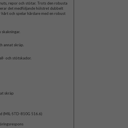
smuts, repor och stötar. Trots den robusta
erar det medföljande hölstret dubbelt
 hårt och spelar hårdare med en robust
h skakningar.
h annat skräp.
all- och stötskador.
at skräp
ard (MIL-STD-810G 516.6)
röringsrespons