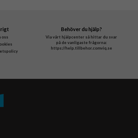
rigt
Behöver du hjälp?
 oss
Via vårt hjälpcenter så hittar du svar
på de vanligaste frågorna:
ookies
https://help.tillbehor.comviq.se
tetspolicy