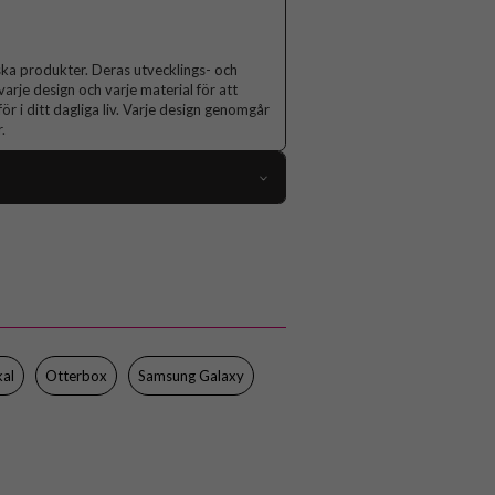
ska produkter. Deras utvecklings- och
varje design och varje material för att
ör i ditt dagliga liv. Varje design genomgår
.
104013
Samsung Galaxy S24 FE
Skal
Stöttålig, Trådlös laddning-kompatibel
Svart
kal
Otterbox
Samsung Galaxy
Hårdplast (PC), Mjukplast (TPU)
Otterbox
77-97095