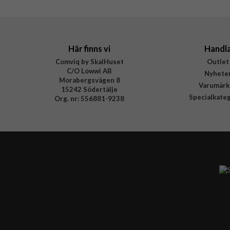
EAN
Här finns vi
Handl
Comviq by SkalHuset
Outlet
C/O Lowwi AB
Nyhete
Morabergsvägen 8
Varumärk
15242 Södertälje
Specialkate
Org. nr: 556881-9238