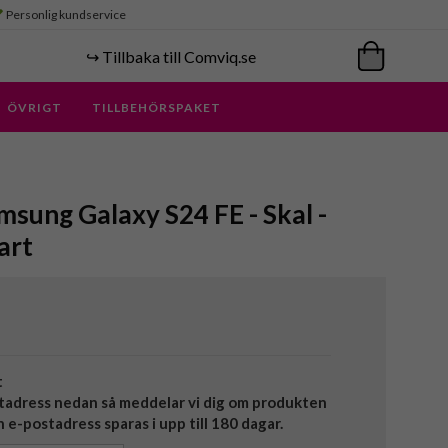
Personlig kundservice
↪️ Tillbaka till Comviq.se
ÖVRIGT
TILLBEHÖRSPAKET
msung Galaxy S24 FE - Skal -
art
t
tadress nedan så meddelar vi dig om produkten
in e-postadress sparas i upp till 180 dagar.