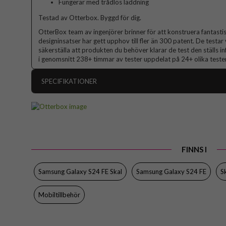
Fungerar med trådlös laddning
Testad av Otterbox. Byggd för dig.
OtterBox team av ingenjörer brinner för att konstruera fantasti
designinsatser har gett upphov till fler än 300 patent. De testar 
säkerställa att produkten du behöver klarar de test den ställs inf
i genomsnitt 238+ timmar av tester uppdelat på 24+ olika tester
SPECIFIKATIONER
Artikelnummer
Passar till
Produkttyp
FINNS I
Egenskaper
Färg
Samsung Galaxy S24 FE Skal
Samsung Galaxy S24 FE
S
Material
Mobiltillbehör
Varumärke
Tillverkarens art nr