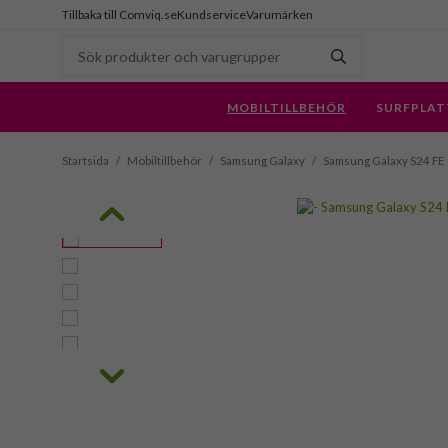
Tillbaka till Comviq.se
Kundservice
Varumärken
MOBILTILLBEHÖR
SURFPLAT
Startsida
/
Mobiltillbehör
/
Samsung Galaxy
/
Samsung Galaxy S24 FE