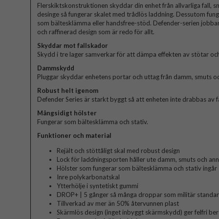
Flerskiktskonstruktionen skyddar din enhet från allvarliga fall, 
desinge så fungerar skalet med trådlös laddning. Dessutom fung
som bältesklämma eller handsfree-stöd. Defender-serien jobbar
och raffinerad design som är redo för allt.
Skyddar mot fallskador
Skydd i tre lager samverkar för att dämpa effekten av stötar oc
Dammskydd
Pluggar skyddar enhetens portar och uttag från damm, smuts oc
Robust helt igenom
Defender Series är starkt byggt så att enheten inte drabbas av f
Mångsidigt hölster
Fungerar som bältesklämma och stativ.
Funktioner och material
Rejält och stöttåligt skal med robust design
Lock för laddningsporten håller ute damm, smuts och ann
Hölster som fungerar som bältesklämma och stativ ingår
Inre polykarbonatskal
Ytterhölje i syntetiskt gummi
DROP+ | 5 gånger så många droppar som militär stand
Tillverkad av mer än 50% återvunnen plast
Skärmlös design (inget inbyggt skärmskydd) ger felfri be