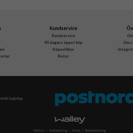
840304780198
a
Kundservice
Öv
Kundservice
Om
r
90 dagars öppet köp
Om c
en
Köpevillkor
Integri
gorier
Retur