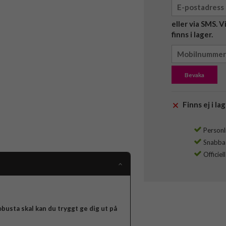
eller via SMS. 
finns i lager.
Bevaka
Finns ej i lag
Personli
Snabba l
Officiel
busta skal kan du tryggt ge dig ut på