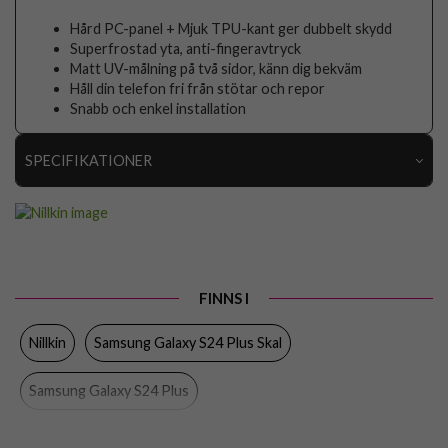
Hård PC-panel + Mjuk TPU-kant ger dubbelt skydd
Superfrostad yta, anti-fingeravtryck
Matt UV-målning på två sidor, känn dig bekväm
Håll din telefon fri från stötar och repor
Snabb och enkel installation
SPECIFIKATIONER
Artikelnummer
95283
Passar till
Samsung Galaxy S24 Plus
Produkttyp
Skal
FINNS I
Egenskaper
Trådlös laddning-kompatibel
Nillkin
Samsung Galaxy S24 Plus Skal
Färg
Röd
Material
Hårdplast (PC), Mjukplast (TPU)
Samsung Galaxy S24 Plus
Varumärke
Nillkin