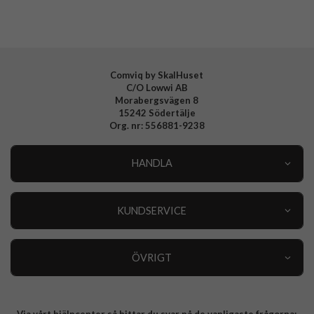
Comviq by SkalHuset
C/O Lowwi AB
Morabergsvägen 8
15242 Södertälje
Org. nr: 556881-9238
HANDLA
Outlet
Nyheter
KUNDSERVICE
Varumärken
Kundservice
Specialkategorier
90 dagars öppet köp
ÖVRIGT
Köpevillkor
Om oss
Retur
Om cookies
Via vårt hjälpcenter så hittar du svar på de vanligaste frågorna: