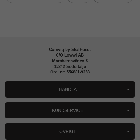
Varumärke
Otterbox
Mobiltillbehör
Tillverkarens art nr
77-94555
EAN
840304751235
Comviq by SkalHuset
C/O Lowwi AB
Morabergsvägen 8
15242 Södertälje
Org. nr: 556881-9238
HANDLA
Outlet
Nyheter
KUNDSERVICE
Varumärken
Kundservice
Specialkategorier
90 dagars öppet köp
ÖVRIGT
Köpevillkor