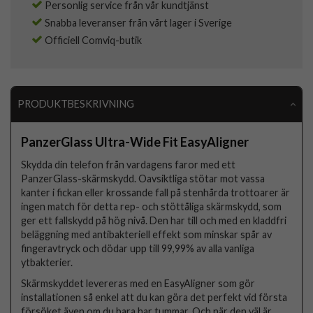
Personlig service från vår kundtjänst
Snabba leveranser från vårt lager i Sverige
Officiell Comviq-butik
PRODUKTBESKRIVNING
PanzerGlass Ultra-Wide Fit EasyAligner
Skydda din telefon från vardagens faror med ett
PanzerGlass-skärmskydd. Oavsiktliga stötar mot vassa
kanter i fickan eller krossande fall på stenhårda trottoarer är
ingen match för detta rep- och stöttåliga skärmskydd, som
ger ett fallskydd på hög nivå. Den har till och med en kladdfri
beläggning med antibakteriell effekt som minskar spår av
fingeravtryck och dödar upp till 99,99% av alla vanliga
ytbakterier.
Skärmskyddet levereras med en EasyAligner som gör
installationen så enkel att du kan göra det perfekt vid första
försöket även om du bara har tummar. Och när den väl är