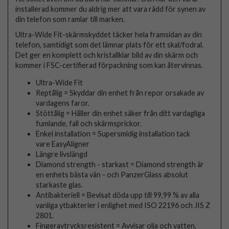
installerad kommer du aldrig mer att vara rädd för synen av
din telefon som ramlar till marken.
Ultra-Wide Fit-skärmskyddet täcker hela framsidan av din
telefon, samtidigt som det lämnar plats för ett skal/fodral.
Det ger en komplett och kristallklar bild av din skärm och
kommer i FSC-certifierad förpackning som kan återvinnas.
Ultra-Wide Fit
Reptålig = Skyddar din enhet från repor orsakade av
vardagens faror.
Stöttålig = Håller din enhet säker från ditt vardagliga
fumlande, fall och skärmsprickor.
Enkel installation = Supersmidig installation tack
vare EasyAligner
Längre livslängd
Diamond strength - starkast = Diamond strength är
en enhets bästa vän - och PanzerGlass absolut
starkaste glas.
Antibakteriell = Bevisat döda upp till 99,99 % av alla
vanliga ytbakterier i enlighet med ISO 22196 och JIS Z
2801.
Fingeravtrycksresistent = Avvisar olja och vatten,