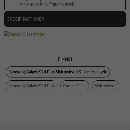
minskar spår av fingeravtryck
SPECIFIKATIONER
Artikelnummer
97717
Passar till
Samsung Galaxy S24 Plus
Produkttyp
Skärmskydd
FINNS I
Egenskaper
Case friendly, Monteringsram
Samsung Galaxy S24 Plus Skärmskydd & Kameraskydd
Färg
Genomskinlig
Material
Härdat glas
Samsung Galaxy S24 Plus
PanzerGlass
Skärmskydd
Varumärke
PanzerGlass
Samsung Galaxy
Mobiltillbehör
Tillverkarens art nr
7351
EAN
5711724073519