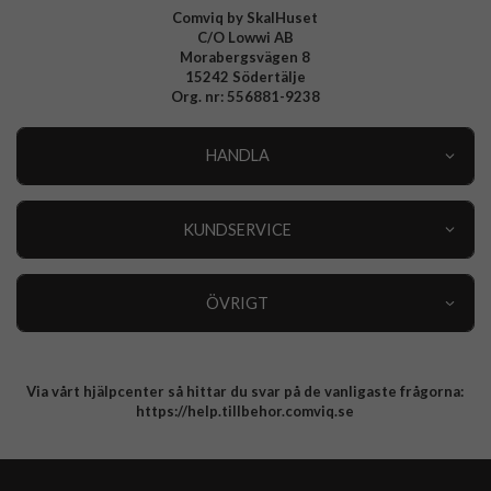
Comviq by SkalHuset
C/O Lowwi AB
Morabergsvägen 8
15242 Södertälje
Org. nr: 556881-9238
HANDLA
Outlet
Nyheter
KUNDSERVICE
Varumärken
Kundservice
Specialkategorier
90 dagars öppet köp
ÖVRIGT
Köpevillkor
Om oss
Retur
Om cookies
Via vårt hjälpcenter så hittar du svar på de vanligaste frågorna:
Integritetspolicy
https://help.tillbehor.comviq.se