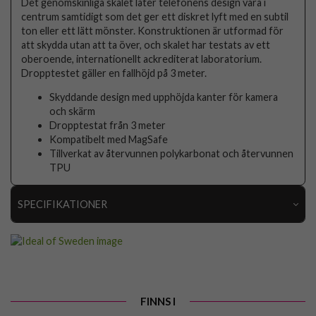
Det genomskinliga skalet låter telefonens design vara i
centrum samtidigt som det ger ett diskret lyft med en subtil
ton eller ett lätt mönster. Konstruktionen är utformad för
att skydda utan att ta över, och skalet har testats av ett
oberoende, internationellt ackrediterat laboratorium.
Dropptestet gäller en fallhöjd på 3 meter.
Skyddande design med upphöjda kanter för kamera
och skärm
Dropptestat från 3 meter
Kompatibelt med MagSafe
Tillverkat av återvunnen polykarbonat och återvunnen
TPU
SPECIFIKATIONER
Artikelnummer
109782
Passar till
Samsung Galaxy S24 Ultra
Produkttyp
Skal
FINNS I
Egenskaper
MagSafe-kompatibel