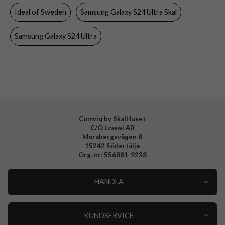
Ideal of Sweden
Samsung Galaxy S24 Ultra Skal
Färg
Svart
Material
Hårdplast (PC), Mjukplast (TPU)
Samsung Galaxy S24 Ultra
Varumärke
Ideal of Sweden
Tillverkarens art nr
IDCLCMS-S24U-470
EAN
7340205198311
Comviq by SkalHuset
C/O Lowwi AB
Morabergsvägen 8
15242 Södertälje
Org. nr: 556881-9238
HANDLA
Outlet
Nyheter
KUNDSERVICE
Varumärken