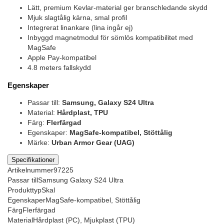
Lätt, premium Kevlar-material ger branschledande skydd
Mjuk slagtålig kärna, smal profil
Integrerat linankare (lina ingår ej)
Inbyggd magnetmodul för sömlös kompatibilitet med
MagSafe
Apple Pay-kompatibel
4.8 meters fallskydd
Egenskaper
Passar till:
Samsung, Galaxy S24 Ultra
Material:
Hårdplast, TPU
Färg:
Flerfärgad
Egenskaper:
MagSafe-kompatibel, Stöttålig
Märke:
Urban Armor Gear (UAG)
Specifikationer
Artikelnummer
97225
Passar till
Samsung Galaxy S24 Ultra
Produkttyp
Skal
Egenskaper
MagSafe-kompatibel, Stöttålig
Färg
Flerfärgad
Material
Hårdplast (PC), Mjukplast (TPU)