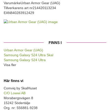
Varumärke
Urban Armor Gear (UAG)
Tillverkarens art nr
214420113234
EAN
840283912429
FINNS I
Urban Armor Gear (UAG)
Samsung Galaxy S24 Ultra Skal
Samsung Galaxy S24 Ultra
Visa fler
Här finns vi
Comviq by SkalHuset
C/O Lowwi AB
Morabergsvägen 8
15242 Södertälje
Org. nr: 556881-9238