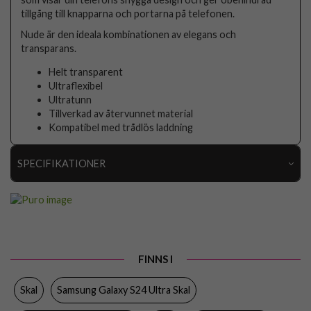
tillgång till knapparna och portarna på telefonen.
Nude är den ideala kombinationen av elegans och
transparans.
Helt transparent
Ultraflexibel
Ultratunn
Tillverkad av återvunnet material
Kompatibel med trådlös laddning
SPECIFIKATIONER
Artikelnummer
97236
Passar till
Samsung Galaxy S24 Ultra
Produkttyp
Skal
FINNS I
Egenskaper
Trådlös laddning-kompatibel
Skal
Samsung Galaxy S24 Ultra Skal
Färg
Genomskinlig