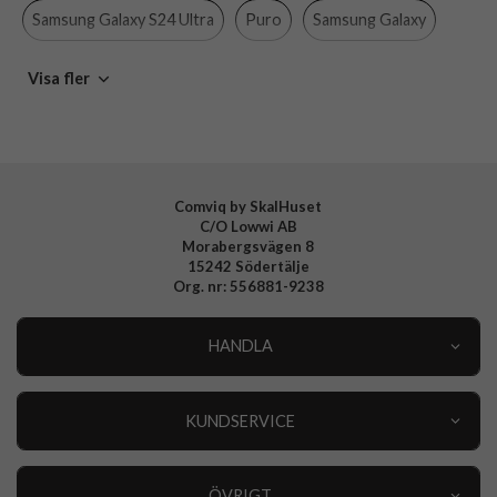
Material
Mjukplast (TPU)
Samsung Galaxy S24 Ultra
Puro
Samsung Galaxy
Varumärke
Puro
Mobiltillbehör
Visa fler
Tillverkarens art nr
PUSGS24U03NUDETR
EAN
8018417467714
Comviq by SkalHuset
C/O Lowwi AB
Morabergsvägen 8
15242 Södertälje
Org. nr: 556881-9238
HANDLA
Outlet
Nyheter
KUNDSERVICE
Varumärken
Kundservice
Specialkategorier
90 dagars öppet köp
ÖVRIGT