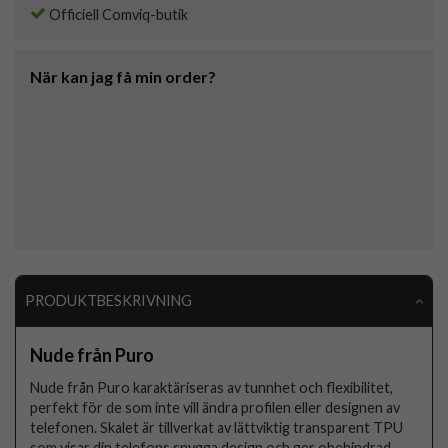
Officiell Comviq-butik
När kan jag få min order?
PRODUKTBESKRIVNING
Nude från Puro
Nude från Puro karaktäriseras av tunnhet och flexibilitet,
perfekt för de som inte vill ändra profilen eller designen av
telefonen. Skalet är tillverkat av lättviktig transparent TPU
som visar din telefons snygga design och ger obehindrad