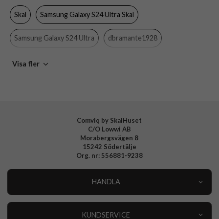
Skal
Samsung Galaxy S24 Ultra Skal
Färg
Brun
Material
Hårdplast (PC), Äkta läder
Samsung Galaxy S24 Ultra
dbramante1928
Varumärke
dbramante1928
Samsung Galaxy
Mobiltillbehör
Visa fler
Tillverkarens art nr
ROSUGT006048
EAN
5711428060488
Comviq by SkalHuset
C/O Lowwi AB
Morabergsvägen 8
15242 Södertälje
Org. nr: 556881-9238
HANDLA
Outlet
Nyheter
KUNDSERVICE