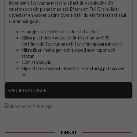
läder samt återvunna material så att du kan skydda din
telefon och vår planet med stil. Eftersom Full Grain-läder
utvecklar en vacker patina över tid får du ett fantastiskt skal
under många år.
Handgjort av Full Grain-läder (äkta läder)
Själva plast delen av skalet är tillverkat av GRS-
certifierade återvunna och återvinningsbara material
Mikrofiber-insida ger extra skydd mot repor och
stötar
1.2m stötskydd
Mjuk att röra vid och utvecklar en naturlig patina över
tid
SPECIFIKATIONER
Artikelnummer
96979
Passar till
Samsung Galaxy S24 Ultra
Produkttyp
Skal
FINNS I
Egenskaper
Trådlös laddning-kompatibel