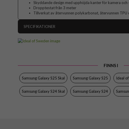
Skyddande design med upphöjda kanter för kamera och
Dropptestat från 3 meter
Tillverkat av återvunnen polykarbonat, återvunnen TPU
SPECIFIKATIONER
Artikelnummer
Passar till
S
Produkttyp
FINNS I
Egenskaper
Färg
Samsung Galaxy S25 Skal
Samsung Galaxy S25
Ideal o
Material
Samsung Galaxy S24 Skal
Samsung Galaxy S24
Samsun
Varumärke
Tillverkarens art nr
EAN