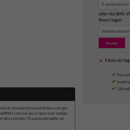
eller via SMS. 
finns i lager.
Bevaka
Finns ej i lag
Personli
Snabba l
Officiel
h med en skyddande konstruktion som gör
geleffekt som kan göra repor mer synliga,
rat laboratorium. Dropptestet gäller en