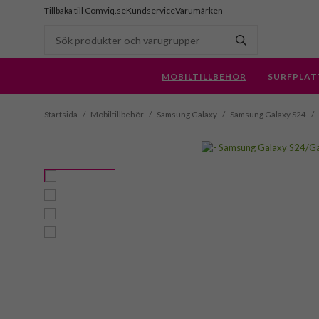
Tillbaka till Comviq.se
Kundservice
Varumärken
MOBILTILLBEHÖR
SURFPLAT
Startsida
/
Mobiltillbehör
/
Samsung Galaxy
/
Samsung Galaxy S24
/