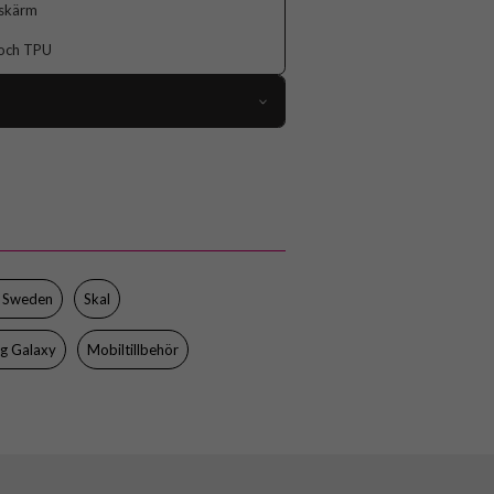
 skärm
 och TPU
107403
amsung Galaxy S24, Samsung Galaxy S25
Skal
Trådlös laddning-kompatibel
Silver
f Sweden
Skal
Hårdplast (PC), Mjukplast (TPU)
g Galaxy
Mobiltillbehör
Ideal of Sweden
IDCLC-S24-477
7340205182976