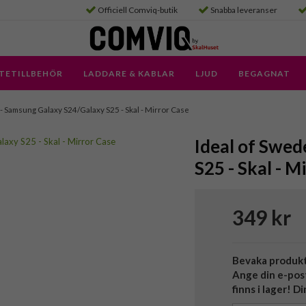
Officiell Comviq-butik
Snabba leveranser
TETILLBEHÖR
LADDARE & KABLAR
LJUD
BEGAGNAT
- Samsung Galaxy S24/Galaxy S25 - Skal - Mirror Case
Ideal of Swed
S25 - Skal - M
349 kr
Bevaka produk
Ange din e-pos
finns i lager! D