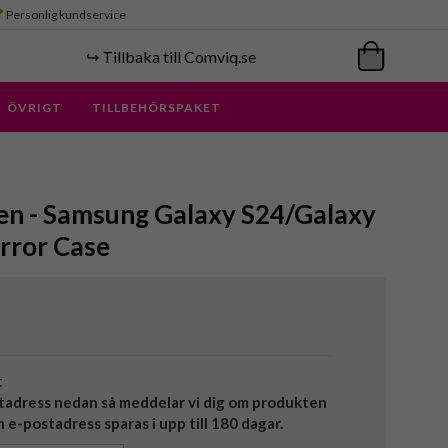
Personlig kundservice
↪️ Tillbaka till Comviq.se
ÖVRIGT
TILLBEHÖRSPAKET
en - Samsung Galaxy S24/Galaxy
irror Case
t
tadress nedan så meddelar vi dig om produkten
in e-postadress sparas i upp till 180 dagar.