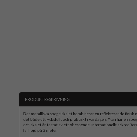
PRODUKTBESKRIVNING
Det metalliska spegelskalet kombinerar en reflekterande finis
det både uttrycksfullt och praktiskt i vardagen. Ytan har en spe
och skalet är testat av ett oberoende, internationellt ackredite
fallhöjd på 3 meter.