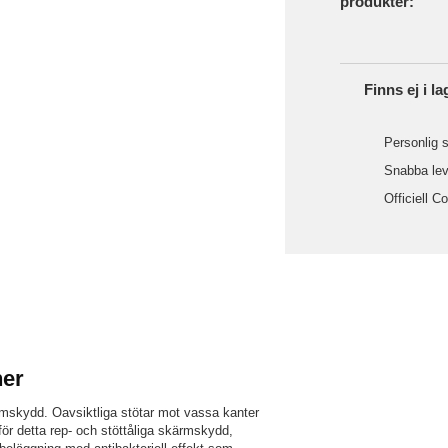
produkter:
Finns ej i la
Personlig s
Snabba leve
Officiell C
ner
mskydd. Oavsiktliga stötar mot vassa kanter
 för detta rep- och stöttåliga skärmskydd,