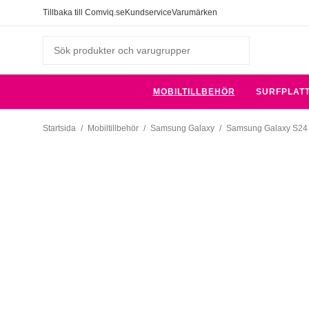
Tillbaka till Comviq.se
Kundservice
Varumärken
MOBILTILLBEHÖR
SURFPLAT
Startsida
/
Mobiltillbehör
/
Samsung Galaxy
/
Samsung Galaxy S24