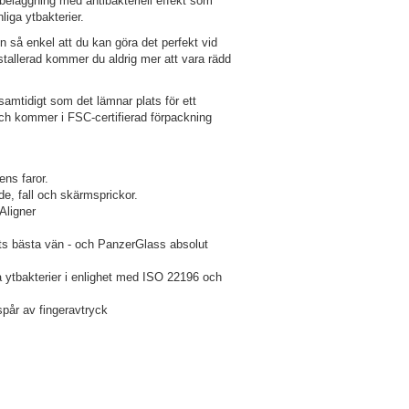
 beläggning med antibakteriell effekt som
liga ytbakterier.
 så enkel att du kan göra det perfekt vid
stallerad kommer du aldrig mer att vara rädd
samtidigt som det lämnar plats för ett
 och kommer i FSC-certifierad förpackning
ens faror.
nde, fall och skärmsprickor.
Aligner
ts bästa vän - och PanzerGlass absolut
ga ytbakterier i enlighet med ISO 22196 och
spår av fingeravtryck