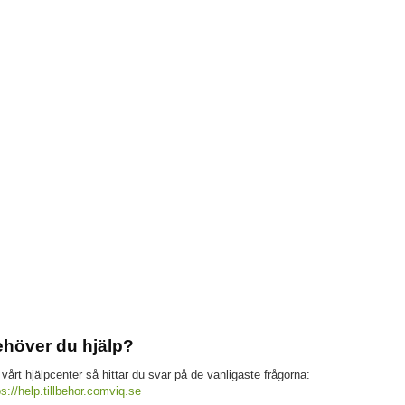
höver du hjälp?
 vårt hjälpcenter så hittar du svar på de vanligaste frågorna:
ps://help.tillbehor.comviq.se