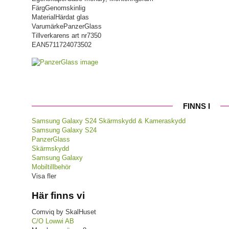
Färg
Genomskinlig
Material
Härdat glas
Varumärke
PanzerGlass
Tillverkarens art nr
7350
EAN
5711724073502
FINNS I
Samsung Galaxy S24 Skärmskydd & Kameraskydd
Samsung Galaxy S24
PanzerGlass
Skärmskydd
Samsung Galaxy
Mobiltillbehör
Visa fler
Här finns vi
Comviq by SkalHuset
C/O Lowwi AB