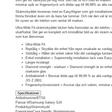
som ger ett fallskydd på hög nivå. Den har till och med en kladdfri
minskar spår av fingeravtryck och dödar upp till 99,99% av alla van
Skärmskyddet levereras med en EasyAligner som gör installationen
första försöket även om du bara har tummar. Och när den väl är in
för synen av din telefon som ramlar till marken.
Ultra-Wide Fit-skärmskyddet täcker hela framsidan av din telefon, 
skal/fodral. Det ger en komplett och kristallklar bild av din skärm
som kan återvinnas.
Ultra-Wide Fit
Reptålig = Skyddar din enhet från repor orsakade av vardag
Stöttålig = Håller din enhet säker från ditt vardagliga fumla
Enkel installation = Supersmidig installation tack vare Easy
Längre livslängd
Diamond strength - starkast = Diamond strength är en enhe
starkaste glas.
Antibakteriell = Bevisat döda upp till 99,99 % av alla vanli
JIS Z 2801.
Fingeravtrycksresistent = Avvisar olja och vatten, minskar 
Specifikationer
Artikelnummer
97716
Passar till
Samsung Galaxy S24
Produkttyp
Skärmskydd
Egenskaper
Case friendly, Monteringsram