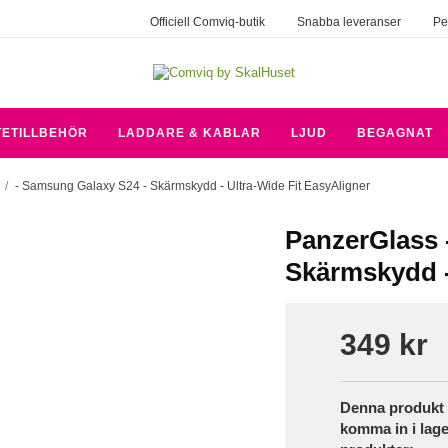
Officiell Comviq-butik
Snabba leveranser
Pe
TETILLBEHÖR
LADDARE & KABLAR
LJUD
BEGAGNAT
/
- Samsung Galaxy S24 - Skärmskydd - Ultra-Wide Fit EasyAligner
PanzerGlass 
Skärmskydd -
349 kr
Denna produkt h
komma in i lage