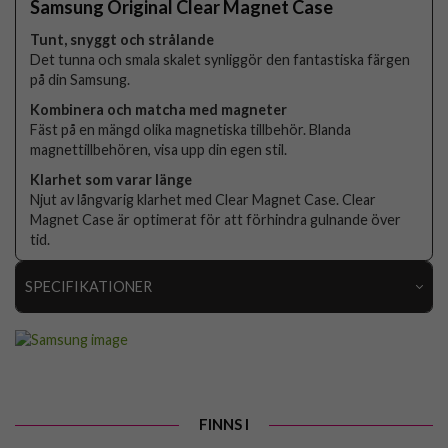
Samsung Original Clear Magnet Case
Tunt, snyggt och strålande
Det tunna och smala skalet synliggör den fantastiska färgen
på din Samsung.
Kombinera och matcha med magneter
Fäst på en mängd olika magnetiska tillbehör. Blanda
magnettillbehören, visa upp din egen stil.
Klarhet som varar länge
Njut av långvarig klarhet med Clear Magnet Case. Clear
Magnet Case är optimerat för att förhindra gulnande över
tid.
SPECIFIKATIONER
Artikelnummer
109709
Passar till
Samsung Galaxy S25 FE
Produkttyp
Skal
FINNS I
Egenskaper
MagSafe-kompatibel