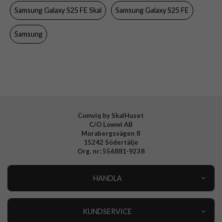
Samsung Galaxy S25 FE Skal
Samsung Galaxy S25 FE
Färg
Genomskinlig
Material
Hårdplast (PC), Mjukplast (TPU)
Samsung
Varumärke
Samsung
Tillverkarens art nr
GP-FFS731YCATW
EAN
4897138060664
Comviq by SkalHuset
C/O Lowwi AB
Morabergsvägen 8
15242 Södertälje
Org. nr: 556881-9238
HANDLA
Outlet
Nyheter
KUNDSERVICE
Varumärken